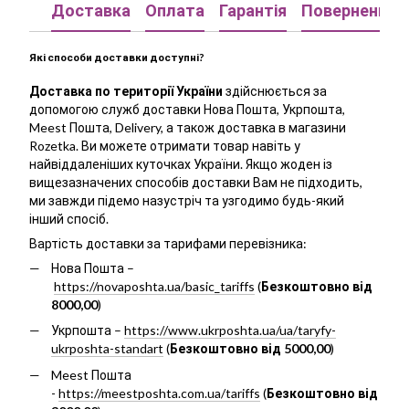
Доставка
Оплата
Гарантія
Повернення
Які способи доставки доступні?
Доставка по території України
здійснюється за
допомогою служб доставки Нова Пошта, Укрпошта,
Meest Пошта, Delivery, а також доставка в магазини
Rozetka. Ви можете отримати товар навіть у
найвіддаленіших куточках України. Якщо жоден із
вищезазначених способів доставки Вам не підходить,
ми завжди підемо назустріч та узгодимо будь-який
інший спосіб.
Вартість доставки за тарифами перевізника:
Нова Пошта –
https://novaposhta.ua/basic_tariffs
(
Безкоштовно від
8000,00
)
Укрпошта –
https://www.ukrposhta.ua/ua/taryfy-
ukrposhta-standart
(
Безкоштовно від 5000,00
)
Meest Пошта
-
https://meestposhta.com.ua/tariffs
(
Безкоштовно від