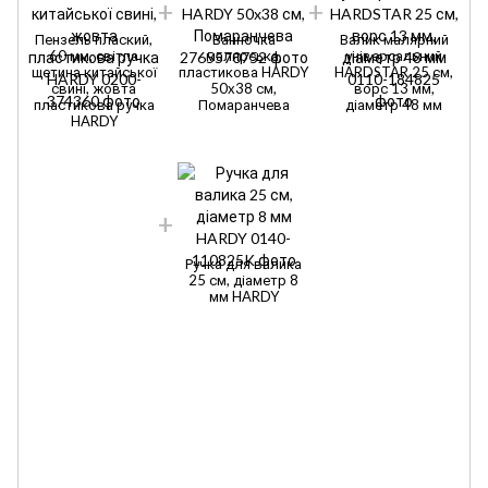
Пензель плаский,
Ванночка
Валик малярний
60 мм, світла
малярська,
універсальний
щетина китайської
пластикова HARDY
HARDSTAR 25 см,
свині, жовта
50x38 см,
ворс 13 мм,
пластикова ручка
Помаранчева
діаметр 48 мм
HARDY
Ручка для валика
25 см, діаметр 8
мм HARDY