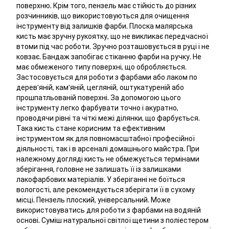
поверхню. Крім того, пензель має стійкість до різних
розчинників, що використовуються для очищення
інструменту від залишків фарби. Плоска малярська
кисть має зручну рукоятку, що не викликає передчасної
втоми під час роботи. Зручно розташовується в руці і не
ковзає. Бандаж запобігає стіканню фарби на ручку. Не
має обмеженого типу поверхні, що обробляється.
Застосовується для роботи з фарбами або лаком по
дерев'яній, кам'яній, цегляній, оштукатуреній або
прошпатльованій поверхні. За допомогою цього
інструменту легко фарбувати точно і акуратно,
проводячи рівні та чіткі межі ділянки, що фарбується.
Така кисть стане корисним та ефективним
інструментом як для повномасштабної професійної
діяльності, так і в арсеналі домашнього майстра. При
належному догляді кисть не обмежується термінами
зберігання, головне не залишать її із залишками
лакофарбових матеріалів. У зберіганні не боїться
вологості, але рекомендується зберігати її в сухому
місці. Пензель плоский, універсальний. Може
використовуватись для роботи з фарбами на водяній
основі. Суміш натуральної світлої щетини з поліестером