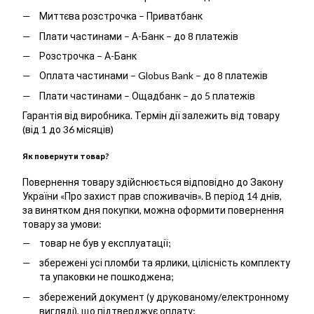
Миттєва розстрочка – Приватбанк
Плати частинами – А-Банк – до 8 платежів
Розстрочка – А-Банк
Оплата частинами – Globus Bank – до 8 платежів
Плати частинами – Ощадбанк – до 5 платежів
Гарантія від виробника. Термін дії залежить від товару
(від 1 до 36 місяців)
Як повернути товар?
Повернення товару здійснюється відповідно до Закону
України «Про захист прав споживачів». В період 14 днів,
за винятком дня покупки, можна оформити повернення
товару за умови:
товар не був у експлуатації;
збережені усі пломби та ярлики, цілісність комплекту
та упаковки не пошкоджена;
збережений документ (у друкованому/електронному
вигляді), що підтверджує оплату;