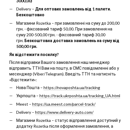
3000,00
)
Delivery –
Для оптових замовлень від 1 палети.
Безкоштовно
Магазини Rozetka – при замовленні на суму до 200,00
грн. - фіксований тариф 50,00. При замовлення на
суму 200-500,00 грн. - фіксований тариф 30,00
грн.
Безкоштовна доставка замовлень на суму від
500,00 грн.
Як відстежити посилку?
Після відправки Вашого замовлення наш менеджер
відправить ТТН Вам на пошту, в СМС повідомленні або у
месенджер (Viber/Telegram). Введіть ТТН та натисніть
«Відстежити»:
Нова Пошта –
https://novaposhta.ua/tracking
Укрпошта –
https://track.ukrposhta.ua/tracking_UA.html
Meest –
https://ua.meest.com/parcel-track/
Delivery –
https://www.delivery-auto.com/
Магазини Rozetka – статус відправлення доступний у
додатку Rozetka після оформлення замовлення, а