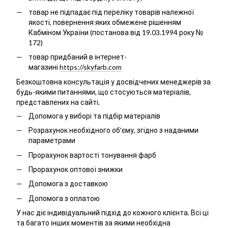
товар не підпадає під переліку товарів належної
якості, повернення яких обмежене рішенням
Кабміном України (постанова від 19.03.1994 року №
172)
товар придбаний в інтернет-
магазині
https://skyfarb.com
Безкоштовна консультація у досвідчених менеджерів за
будь-якими питаннями, що стосуються матеріалів,
представлених на сайті.
Допомога у виборі та підбір матеріалів
Розрахунок необхідного об'єму, згідно з наданими
параметрами
Прорахунок вартості тонування фарб
Прорахунок оптової знижки
Допомога з доставкою
Допомога з оплатою
У нас діє індивідуальний підхід до кожного клієнта. Всі ці
та багато інших моментів за якими необхідна