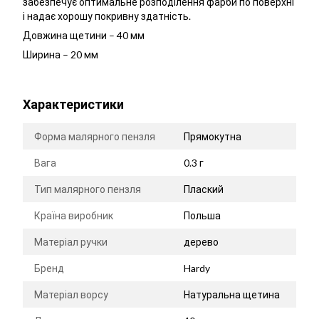
забезпечує оптимальне розподілення фарби по поверхні
і надає хорошу покривну здатність.
Довжина щетини – 40 мм
Ширина – 20 мм
Характеристики
Форма малярного пензля
Прямокутна
Вага
0.3 г
Тип малярного пензля
Плаский
Країна виробник
Польша
Матеріал ручки
дерево
Бренд
Hardy
Матеріал ворсу
Натуральна щетина