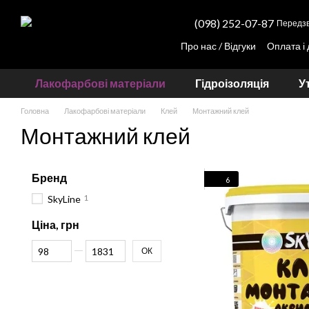
Перейти до основного контенту
(098) 252-07-87
Передзв
Про нас / Відгуки
Оплата і
Партнерам
Прорахунок вартості тону
Лакофарбові матеріали
Гідроізоляція
У
Головна
Лакофарбові матеріали
Клей
Монтажний клей
Монтажний клей
Бренд
6
1
SkyLine
Ціна, грн
Від Ціна, грн
До Ціна, грн
ОК