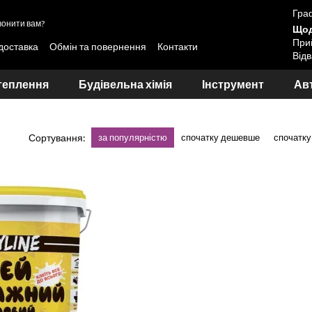
Граф
онити вам?
Щод
Прий
 доставка
Обмін та повернення
Контакти
Відв
вання лакофарбових матеріалів Skyline та LOTUS
теплення
Будівельна хімія
Інструмент
Авт
Сортування:
за популярністю
спочатку дешевше
спочатку