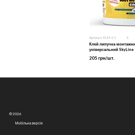
Артикул: KLM-S-1
6
Клей липучка монтажн
універсальний SkyLine 1
205 грн/шт.
© 2026
Мобільна версія