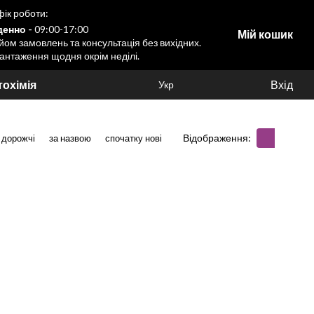
ік роботи:
енно -
09:00-17:00
Мій кошик
ом замовлень та консультація без вихідних.
антаження щодня окрім неділі.
охімія
Вхід
Укр
Відображення:
 дорожчі
за назвою
спочатку нові