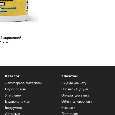
ий акриловий
.2 кг
Каталог
Клієнтам
Лакофарбові матеріали
Вхід до кабінету
Гідроізоляція
Про нас / Відгуки
Утеплення
Оплата і доставка
Будівельна хімія
Обмін та повернення
Інструмент
Контакти
Автохімія
Партнерам