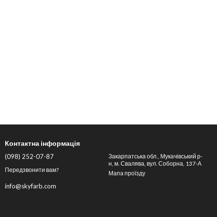
Контактна інформація
(098) 252-07-87
Закарпатська обл., Мукачівський р-
н, м. Свалява, вул. Соборна, 137-А
Передзвонити вам?
Мапа проїзду
info@skyfarb.com