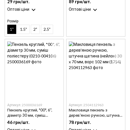
29 грн/шт.
89 грн/шт.
довжина 53 мм
Оптові ціни
Оптові ціни
Розмір
1"
1.5"
2"
2.5"
Артикул: 2500036169
Артикул: 2504112963
Пензель круглий, *00*, 6",
Макловиця пензель з
діаметр 30 мм, суміш
дерев'яною ручкою, штучна
поліестеру (0210-004106)
щетина (нейлон) 30 x 70 мм,
46 грн/шт.
78 грн/шт.
ворс 102 мм (1754)
Оптові ціни
Оптові ціни