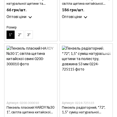
натуральної щетини та
світла щетина китайської
поліестеру, довжина щетини
свині HARDY
66 грн/шт.
186 грн/шт.
51 мм, дерев'яна ручка
Оптові ціни
Оптові ціни
HARDY
Розмір
1"
2"
3"
Артикул: 0200-300010
Артикул: 0224-725115
Пензель плаский HARDY №30
Пензель радіаторний, *72*,
1", світла щетина китайскої
1,5" суміш натуральної
свині
щетини та поліестру,