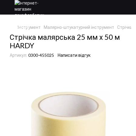
Інструмент
Малярно-штукатурний інструмент
Стрічки т
Стрічка малярська 25 мм х 50 м
HARDY
Артикул:
0300-455025
Написати відгук