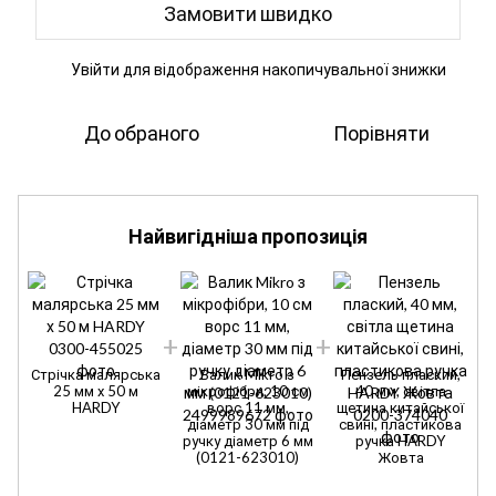
Замовити швидко
Увійти
для відображення накопичувальної знижки
%
До обраного
Порівняти
Найвигідніша пропозиція
Стрічка малярська
Валик Mikro з
Пензель плаский,
25 мм х 50 м
мікрофібри, 10 см
40 мм, світла
HARDY
ворс 11 мм,
щетина китайської
діаметр 30 мм під
свині, пластикова
ручку діаметр 6 мм
ручка HARDY
(0121-623010)
Жовта