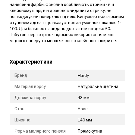
нанесенні фарби. Основна особливість стрічки - в її
клейовому шарі, він дозволяє видалити стрічку, не
пошкоджуючи поверхню під нею. Випускаються з різним
ступенем адгезії, що вказується за умовною шкалою 1-
100. Для більшості завдань достатнім є індекс 50.
Побутові серії стрічок відрізняє використання менш
міцного паперу та менш якісного клейового покриття.
Характеристики
Бренд
Hardy
Матеріал ворсу
Натуральна щетина
Довжина ворсу
43 мм
Стан
Нове
Ширина
140 мм
Форма малярного пензля
Прямокутна