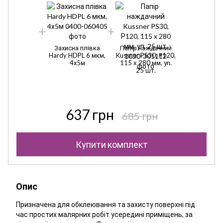
Захисна плівка
Папір наждачний
Hardy HDPL 6 мкм,
Kussner PS30, Р120,
4х5м
115 x 280 мм, уп.
25 шт.
637 грн
685 грн
Купити комплект
Опис
Призначена для обклеювання та захисту поверхні під
час простих малярних робіт усередині приміщень, за