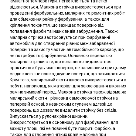
кімнатної температури. Легко клеїться та легко
відклеюється. Малярна стрічка використовується при
проведенні фарбувальних, малярних та ремонтних робіт
для обмеження району фарбування, а також для
кріплення покриття, що захищає поверхню від
попадання фарби та інших видів забруднення. Також
малярна стрічка застосовується при фарбуванні
автомобілів для створення рівних меж забарвленої
поверхні та захисту частин автомобільного каркасу, що
не потребують фарбування. Основною перевагою
малярної стрічки є те, що вона легко видаляється
практично з будь-якої поверхні, не залишаючи при цьому
слідів клею і не пошкоджуючи поверхні, що захищається.
Крім того, малярський скотч широко використовується в
побуті, наприклад, як матеріал для заклеювання віконних
рам на зимовий період. Малярна стрічка також відома як
малярський скотч - різновид самоклеючої стрічки на
паперовій основі, з невисоким ступенем адгезії до
поверхонь, що дозволяє видалити стрічку без слідів.
Випускається у рулонах різної ширини.
Використовується в основному для фарбування, для
захисту площ, які не повинні бути покриті фарбою, а
також для створення чітких країв малюнка при