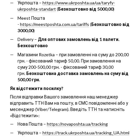
Укрпошта –
https://www.ukrposhta.ua/ua/taryfy-
ukrposhta-standart
(
Безкоштовно від 5000,00
)
Meest Пошта
-
https://meestposhta.com.ua/tariffs
(
Безкоштовно від
3000,00
)
Delivery –
Для оптових замовлень від 1 палети.
Безкоштовно
Магазини Rozetka – при замовленні на суму до 200,00
грн. - фіксований тариф 50,00. При замовлення на
суму 200-500,00 грн. - фіксований тариф 30,00
грн.
Безкоштовна доставка замовлень на суму від
500,00 грн.
Як відстежити посилку?
Після відправки Вашого замовлення наш менеджер
відправить ТТН Вам на пошту, в СМС повідомленні або у
месенджер (Viber/Telegram). Введіть ТТН та натисніть
«Відстежити»:
Нова Пошта –
https://novaposhta.ua/tracking
Укрпошта –
https://track.ukrposhta.ua/tracking_UA.html