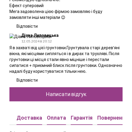
Ефект суперовий
Мега задоволена цією фірмою замовляю і буду
замовляти інші матеріали 😉
Відповісти
Діана Липовецька
12.05.2024 в 20:12
Я в захваті від цієї грунтовки.Грунтувала старі дерев'яні
вікна, які місцями сипляться і в дирах та трухляві. Після
грунтовки ці місця стали явно міцніше і перестали
сипатися + приємний блиск після грунтовки. Однозначно
надалі буду користуватися тільки нею.
Відповісти
Написати відгук
Доставка
Оплата
Гарантія
Повернення