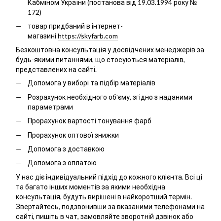
Кабміном України (постанова від 19.03.1994 року №
172)
товар придбаний в інтернет-
магазині
https://skyfarb.com
Безкоштовна консультація у досвідчених менеджерів за
будь-якими питаннями, що стосуються матеріалів,
представлених на сайті.
Допомога у виборі та підбір матеріалів
Розрахунок необхідного об'єму, згідно з наданими
параметрами
Прорахунок вартості тонування фарб
Прорахунок оптової знижки
Допомога з доставкою
Допомога з оплатою
У нас діє індивідуальний підхід до кожного клієнта. Всі ці
та багато інших моментів за якими необхідна
консультація, будуть вирішені в найкоротший термін.
Звертайтесь, подзвонивши за вказаними телефонами на
сайті, пишіть в чат, замовляйте зворотній дзвінок або