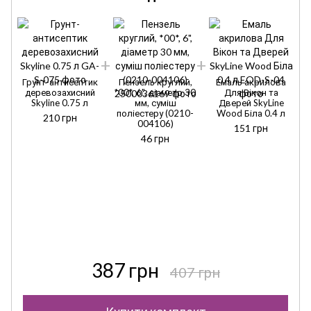
Грунт-антисептик
Пензель круглий,
Емаль акрилова
деревозахисний
*00*, 6", діаметр 30
Для Вікон та
Skyline 0.75 л
мм, суміш
Дверей SkyLine
поліестеру (0210-
Wood Біла 0.4 л
210 грн
004106)
151 грн
46 грн
387 грн
407 грн