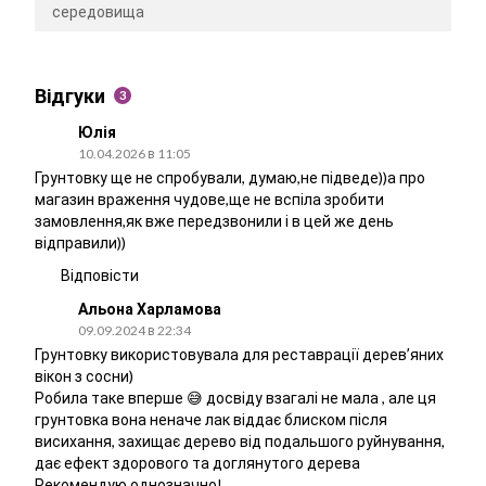
середовища
Відгуки
3
Юлія
10.04.2026 в 11:05
Грунтовку ще не спробували, думаю,не підведе))а про
магазин враження чудове,ще не вспіла зробити
замовлення,як вже передзвонили і в цей же день
відправили))
Відповісти
Альона Харламова
09.09.2024 в 22:34
Грунтовку використовувала для реставрації деревʼяних
вікон з сосни)
Робила таке вперше 😅 досвіду взагалі не мала , але ця
грунтовка вона неначе лак віддає блиском після
висихання, захищає дерево від подальшого руйнування,
дає ефект здорового та доглянутого дерева
Рекомендую однозначно!