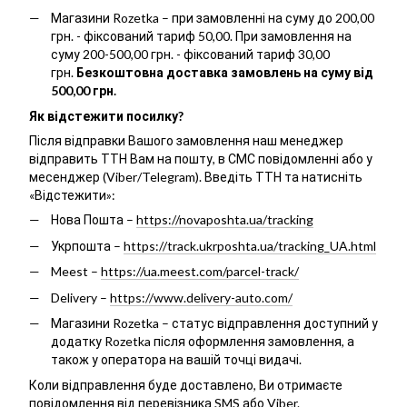
Магазини Rozetka – при замовленні на суму до 200,00
грн. - фіксований тариф 50,00. При замовлення на
суму 200-500,00 грн. - фіксований тариф 30,00
грн.
Безкоштовна доставка замовлень на суму від
500,00 грн.
Як відстежити посилку?
Після відправки Вашого замовлення наш менеджер
відправить ТТН Вам на пошту, в СМС повідомленні або у
месенджер (Viber/Telegram). Введіть ТТН та натисніть
«Відстежити»:
Нова Пошта –
https://novaposhta.ua/tracking
Укрпошта –
https://track.ukrposhta.ua/tracking_UA.html
Meest –
https://ua.meest.com/parcel-track/
Delivery –
https://www.delivery-auto.com/
Магазини Rozetka – статус відправлення доступний у
додатку Rozetka після оформлення замовлення, а
також у оператора на вашій точці видачі.
Коли відправлення буде доставлено, Ви отримаєте
повідомлення від перевізника SMS або Viber.