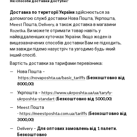
Які способи доставки доступні?
Доставка по території України
здійснюється за
допомогою служб доставки Нова Пошта, Укрпошта,
Meest Пошта, Delivery, а також доставка в магазини
Rozetka. Ви можете отримати товар навіть у
найвіддаленіших куточках України. Якщо жоден із
вищезазначених способів доставки Вам не підходить,
ми завжди підемо назустріч та узгодимо будь-який
інший спосіб.
Вартість доставки за тарифами перевізника:
Нова Пошта –
https://novaposhta.ua/basic_tariffs
(
Безкоштовно від
8000,00
)
Укрпошта –
https://www.ukrposhta.ua/ua/taryfy-
ukrposhta-standart
(
Безкоштовно від 5000,00
)
Meest Пошта
-
https://meestposhta.com.ua/tariffs
(
Безкоштовно від
3000,00
)
Delivery –
Для оптових замовлень від 1 палети.
Безкоштовно