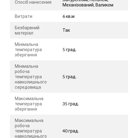
Спосіб нанесения
Механізований, Валиком
Витрати
6 кв.м
Безбарвний
Так
матеріал
Мінімальна
температура
5 град.
зберігання
Мінімальна
робоча
температура
5 град.
навколишнього
середовища
Максимальна
температура
35 град.
зберігання
Максимальна
робоча
температура
40 град.
навколишнього