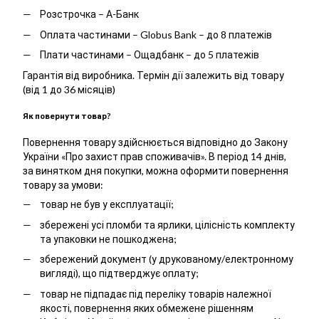
Розстрочка – А-Банк
Оплата частинами – Globus Bank – до 8 платежів
Плати частинами – Ощадбанк – до 5 платежів
Гарантія від виробника. Термін дії залежить від товару
(від 1 до 36 місяців)
Як повернути товар?
Повернення товару здійснюється відповідно до Закону
України «Про захист прав споживачів». В період 14 днів,
за винятком дня покупки, можна оформити повернення
товару за умови:
товар не був у експлуатації;
збережені усі пломби та ярлики, цілісність комплекту
та упаковки не пошкоджена;
збережений документ (у друкованому/електронному
вигляді), що підтверджує оплату;
товар не підпадає під переліку товарів належної
якості, повернення яких обмежене рішенням