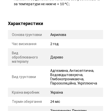
за температури не нижче + 10 °C;
Характеристики
Основа грунтовки
Акрилова
Час висихання
2 год
Вид
оброблюваного
Дерево
матеріалу
Адгезивна, Антисептична,
Водовідштовхуюча,
Вид грунтовки
Глибокопроникаюча,
Пароізоляційна, Укріплююча
Країна виробник
Україна
Термін зберігання
24 міс
Зануренням, Пензлем,