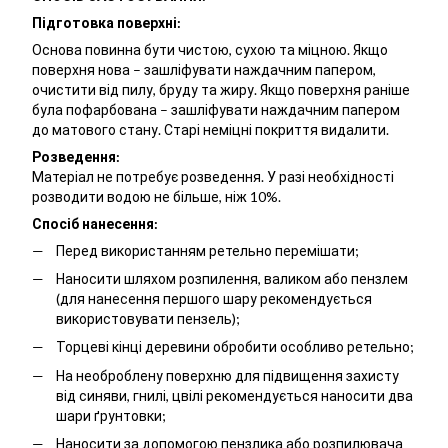
Підготовка поверхні:
Основа повинна бути чистою, сухою та міцною. Якщо
поверхня нова – зашліфувати наждачним папером,
очистити від пилу, бруду та жиру. Якщо поверхня раніше
була пофарбована – зашліфувати наждачним папером
до матового стану. Старі неміцні покриття видалити.
Розведення:
Матеріал не потребує розведення. У разі необхідності
розводити водою не більше, ніж 10%.
Спосіб нанесення:
Перед використанням ретельно перемішати;
Наносити шляхом розпилення, валиком або пензлем
(для нанесення першого шару рекомендується
використовувати пензель);
Торцеві кінці деревини обробити особливо ретельно;
На необроблену поверхню для підвищення захисту
від синяви, гнилі, цвілі рекомендується наносити два
шари ґрунтовки;
Наносити за допомогою пензлика або розпилювача