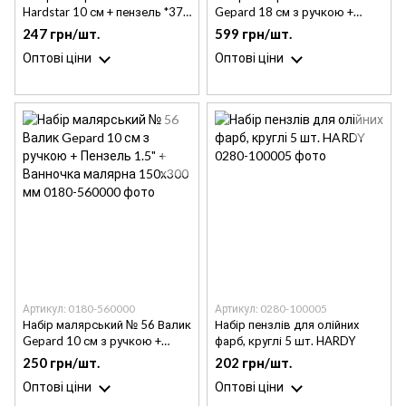
Hardstar 10 см + пензель *37*
Gepard 18 см з ручкою +
40 мм + ванночка малярна
Валик Gepard 10 см з ручкою
247 грн/шт.
599 грн/шт.
FIT 1 (чорна)
+ Пензель 2" + Ванночка
Оптові ціни
Оптові ціни
малярна 240х320 мм
Артикул: 0180-560000
Артикул: 0280-100005
Набір малярський № 56 Валик
Набір пензлів для олійних
Gepard 10 см з ручкою +
фарб, круглі 5 шт. HARDY
Пензель 1.5" + Ванночка
250 грн/шт.
202 грн/шт.
малярна 150х300 мм
Оптові ціни
Оптові ціни