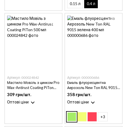
0.15 л
0.4 л
Артикул: 000024842
Артикул: 000000686
Мастило Мовіль з цинком Pro
Емаль флуоресцентна
Wax-Antirust Coating PiTon
Аерозоль New Ton RAL 9015
500 мл
зелена 400 мл
309 грн/шт.
358 грн/шт.
Оптові ціни
Оптові ціни
+3