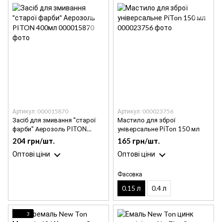
Артикул: 000015870
Артикул: 000023756
Засіб для змивання "старої
Мастило для зброї
фарби" Аерозоль PITON
універсальне PiTon 150 мл
400мл
204 грн/шт.
165 грн/шт.
Оптові ціни
Оптові ціни
Фасовка
0.15 л
0.4 л
3