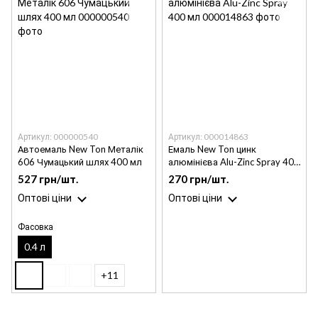
Артикул: 000000540
Артикул: 000014863
Автоемаль New Ton Металік
Емаль New Ton цинк
606 Чумацький шлях 400 мл
алюмінієва Alu-Zinc Spray 400
мл
527 грн/шт.
270 грн/шт.
Оптові ціни
Оптові ціни
Фасовка
0.4 л
+11