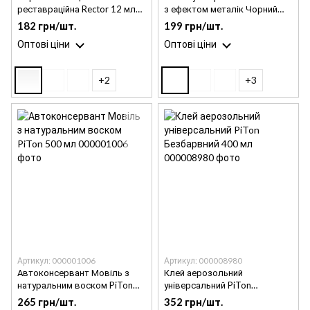
реставраційна Rector 12 мл
з ефектом металік Чорний
Біла (для дерева, металу,
400 мл
182 грн/шт.
199 грн/шт.
кераміки, пластику)
Оптові ціни
Оптові ціни
+2
+3
Артикул: 000001006
Артикул: 000008980
Автоконсервант Мовіль з
Клей аерозольний
натуральним воском PiTon
універсальний PiTon
500 мл
Безбарвний 400 мл
265 грн/шт.
352 грн/шт.