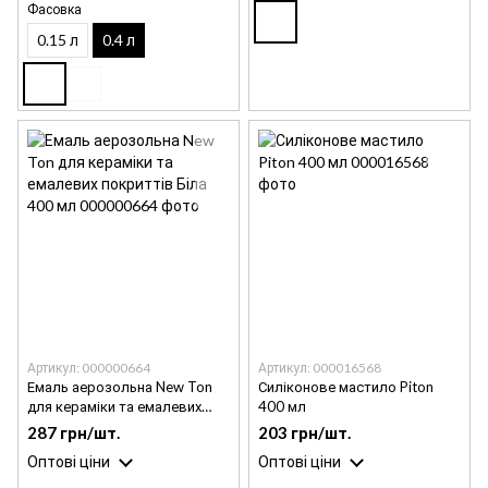
Фасовка
0.15 л
0.4 л
Артикул: 000000664
Артикул: 000016568
Емаль аерозольна New Ton
Силіконове мастило Piton
для кераміки та емалевих
400 мл
покриттів Біла 400 мл
287 грн/шт.
203 грн/шт.
Оптові ціни
Оптові ціни