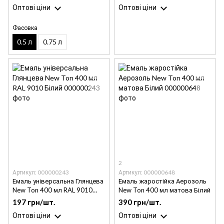
Оптові ціни
Оптові ціни
Фасовка
0.5 л
0.75 л
2
Артикул: 000000243
Артикул: 000000648
Емаль універсальна Глянцева
Емаль жаростійка Аерозоль
New Ton 400 мл RAL 9010
New Ton 400 мл матова Білий
Білий
197 грн/шт.
390 грн/шт.
Оптові ціни
Оптові ціни