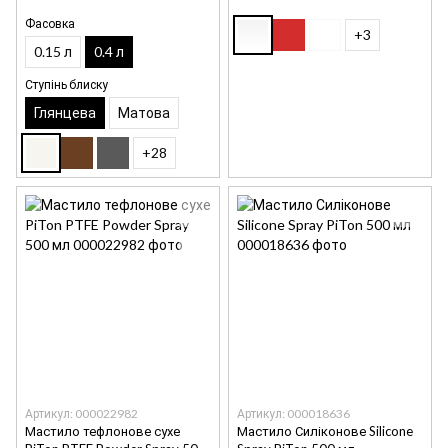
Фасовка
+3
0.15 л
0.4 л
Ступінь блиску
Глянцева
Матова
+28
Артикул: 000022982
Артикул: 000018636
Мастило тефлонове сухе
Мастило Силіконове Silicone