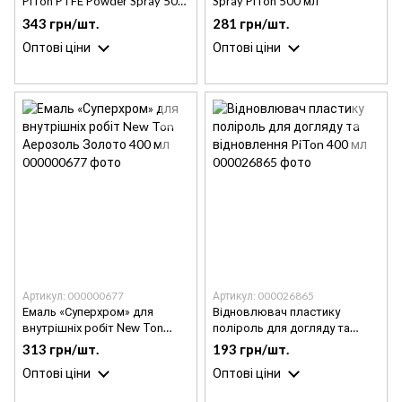
PiTon PTFE Powder Spray 500
Spray PiTon 500 мл
мл
343 грн/шт.
281 грн/шт.
Оптові ціни
Оптові ціни
Артикул: 000000677
Артикул: 000026865
Емаль «Суперхром» для
Відновлювач пластику
внутрішніх робіт New Ton
поліроль для догляду та
Аерозоль Золото 400 мл
відновлення PiTon 400 мл
313 грн/шт.
193 грн/шт.
Оптові ціни
Оптові ціни