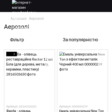
Автохімія
Аерозолі
Аерозолі
Фільтр
За популярністю
3
Артикул: 2816503630
Артикул: 000000259
Фарба - олівець
Емаль універсальна New Ton