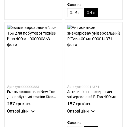
Фасовка
0.15 л
0.4 л
Артикул: 000000663
Артикул: 000014371
Емаль аерозольна New Ton
Антисилікон знежирювач
для побутової техніки Біла
універсальний PiTon 400 мл
400 мл
287 грн/шт.
197 грн/шт.
Оптові ціни
Оптові ціни
Фасовка