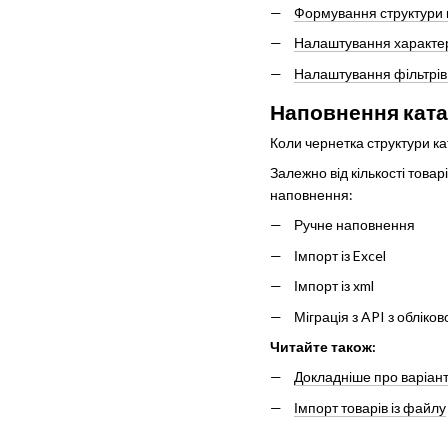
Формування структури 
Налаштування характер
Налаштування фільтрів 
Наповнення ката
Коли чернетка структури к
Залежно від кількості товар
наповнення:
Ручне наповнення
Імпорт із Excel
Імпорт із xml
Міграція з API з обліко
Читайте також:
Докладніше про варіан
Імпорт товарів із файлу