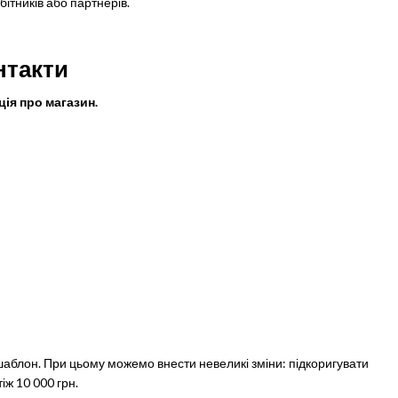
ітників або партнерів.
нтакти
ія про магазин.
 шаблон. При цьому можемо внести невеликі зміни: підкоригувати
іж 10 000 грн.