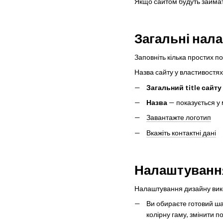
Якщо сайтом будуть займати
Загальні нала
Заповніть кілька простих по
Назва сайту у властивостях
Загальний title сайту
Назва
— показується у 
Завантажте логотип
Вкажіть контактні дані
Налаштуванн
Налаштування дизайну вико
Ви обираєте готовий ша
колірну гаму, змінити п