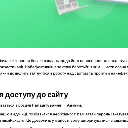
бачає виконання безлічі завдань щодо його наповнення та налаштува
окрастинації. Найефективніша тактика боротьби з цим — «їсти слона
 який дозволить втягнутися в роботу над сайтом та пройти її найеф
 доступу до сайту
вається в розділі
Налаштування → Адміни.
ацію в адмінці, позбавитися необхідності пам'ятати пароль і вказува
ій gmail-акаунт. Це дозволить у майбутньому авторизуватися в адмінц