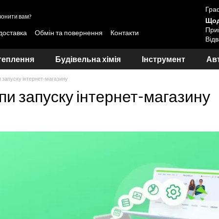
Граф
онити вам?
Щод
Прий
 доставка
Обмін та повернення
Контакти
Відв
вання лакофарбових матеріалів Skyline та LOTUS
теплення
Будівельна хімія
Інструмент
Авт
 запуску інтернет-магазину
пи запуску інтернет-магазину