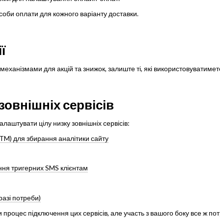
соби оплати для кожного варіанту доставки.
ї
ханізмами для акцій та знижок, залиште ті, які використовуватимете
овнішніх сервісів
алаштувати цілу низку зовнішніх сервісів:
GTM) для збирання аналітики сайту
ння тригерних SMS клієнтам
разі потреби)
роцес підключення цих сервісів, але участь з вашого боку все ж пот