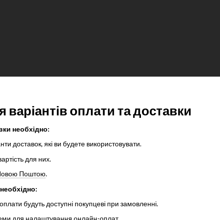
 варіантів оплати та доставки
вки необхідно:
анти доставок, які ви будете використовувати.
артість для них.
з Новою Поштою
.
необхідно:
 оплати будуть доступні покупцеві при замовленні.
теми для налаштування онлайн-оплат.