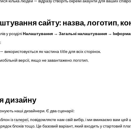
ся кілька людей — відразу створіть окремі акаунти для ваших співроб
штування сайту: назва, логотип, ко
лів у розділі
Налаштування
→
Загальні налаштування → Інформац
:
— використовується як частина title для всіх сторінок.
мобільній версії, якщо не завантажено логотип.
я дизайну
нують наші дизайнери. Є два сценарії:
блон із
галереї
, повідомляєте нам свій вибір, і ми вмикаємо вам цей
орядок блоків тощо. Це базовий варіант, який входить у стартовий плат