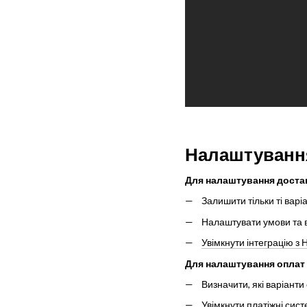
Налаштування
Для налаштування доста
Залишити тільки ті варі
Налаштувати умови та в
Увімкнути інтеграцію 
Для налаштування оплат 
Визначити, які варіанти
Увімкнути платіжні сис