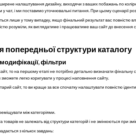
ширене налаштування дизайну, виходячи з ваших побажань по колірній
 у чат, і ми поставимо уточнювальні питання. При цьому сценарії роз
ться лише у тому випадку, якщо фінальний результат вас повністю в
стю розуміли, як виглядатиме і працюватиме ваш сайт до внесення с
 попередньої структури каталогу
модифікації, фільтри
айт, то на першому етапі не потрібно детально визначати фінальну с
и зможете легко коригувати у процесі наповнення сайту.
тарий сайт, то ви краще за все спочатку налаштувати повністю ідентич
еміщувати між категоріями.
та товарів не залежать від структури категорій і не змінюються при зм
дається з кількох завдань: