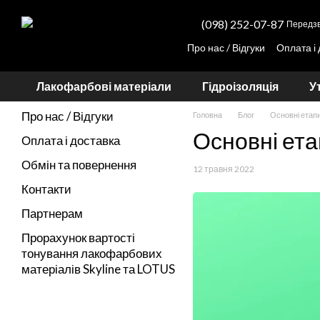
Перейти до основного контенту
(098) 252-07-87
Передзв
Про нас / Відгуки
Оплата і
Партнерам
Прорахунок вартості тону
Лакофарбові матеріали
Гідроізоляція
У
Про нас / Відгуки
Головна
Блог
Основні етапи
Основні ета
Оплата і доставка
Обмін та повернення
12 травня 2022
Контакти
Партнерам
Прорахунок вартості
тонування лакофарбових
матеріалів Skyline та LOTUS