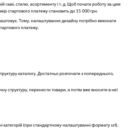
 гамі, стилю, асортименту і т. д. Щоб почати роботу за цим
мір стартового платежу становить до 15 000 грн.
лаштовує. Тому, налаштування дизайну потрібно виконати
тартового платежу.
труктуру каталогу. Достатньо розпочати з попереднього,
ну структуру, перенести товари, а потім вже вносити в неї
іні категорій (при стандартному налаштуванні формату url).