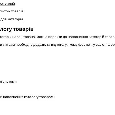
категорій
истик товарів
для категорій
логу товарів
атегорій налаштована, можна перейти до наповнення категорій товар
ів, які вам необхідно додати, та від того, у якому форматі у вас є інф
вої системи
ти наповнення каталогу товарами