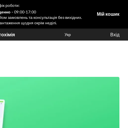
ік роботи:
енно -
09:00-17:00
Мій кошик
ом замовлень та консультація без вихідних.
антаження щодня окрім неділі.
охімія
Вхід
Укр