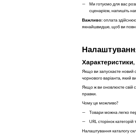
Ми готуємо для вас роз
сценарієм, напишіть нам
Важливо:
оплата здійснює
якнайшвидше, щоб ви повні
Налаштування
Характеристики, 
Якщо ви запускаєте новий с
чорнового варіанта, який в
Якщо ж ви оновлюєте свій с
правки.
Чому це можливо?
Товари можна легко пер
URL сторінок категорій 
Налаштування каталогу скла