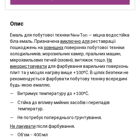
Опис
Емаль для побутової техніки NewTon — міцна водостійка
біла емаль. Призначена
виключно для
реставрації
пошкоджень на
зовнішніх
поверхнях побутової техніки:
холодильників, морозильних камер, пральних машин,
мікрохвильових печей (ззовні), витяжок тощо.
Не
використовувати
для фарбування варильних поверхонь
плит та у місцях нагріву вище +100°С. В цілях безпеки не
рекомендується фарбувати побутову техніку всередині
будь-якою емаллю.
Витримує температуру до +100°С.
Стійка до впливу мийних засобів і перепадів
температур.
Не потребує попереднього ґрунтування.
Не лакувати
після фарбування.
Об’єм – 400 мл