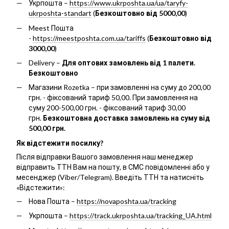
Укрпошта –
https://www.ukrposhta.ua/ua/taryfy-
ukrposhta-standart
(
Безкоштовно від 5000,00
)
Meest Пошта
-
https://meestposhta.com.ua/tariffs
(
Безкоштовно від
3000,00
)
Delivery –
Для оптових замовлень від 1 палети.
Безкоштовно
Магазини Rozetka – при замовленні на суму до 200,00
грн. - фіксований тариф 50,00. При замовлення на
суму 200-500,00 грн. - фіксований тариф 30,00
грн.
Безкоштовна доставка замовлень на суму від
500,00 грн.
Як відстежити посилку?
Після відправки Вашого замовлення наш менеджер
відправить ТТН Вам на пошту, в СМС повідомленні або у
месенджер (Viber/Telegram). Введіть ТТН та натисніть
«Відстежити»:
Нова Пошта –
https://novaposhta.ua/tracking
Укрпошта –
https://track.ukrposhta.ua/tracking_UA.html