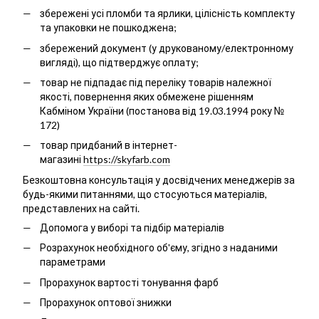
збережені усі пломби та ярлики, цілісність комплекту
та упаковки не пошкоджена;
збережений документ (у друкованому/електронному
вигляді), що підтверджує оплату;
товар не підпадає під переліку товарів належної
якості, повернення яких обмежене рішенням
Кабміном України (постанова від 19.03.1994 року №
172)
товар придбаний в інтернет-
магазині
https://skyfarb.com
Безкоштовна консультація у досвідчених менеджерів за
будь-якими питаннями, що стосуються матеріалів,
представлених на сайті.
Допомога у виборі та підбір матеріалів
Розрахунок необхідного об'єму, згідно з наданими
параметрами
Прорахунок вартості тонування фарб
Прорахунок оптової знижки