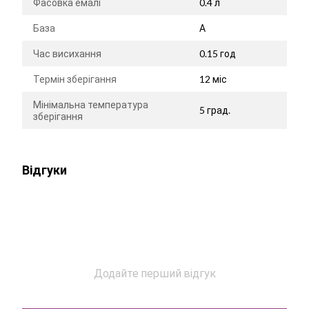
Фасовка емалі
0.4 л
База
А
Час висихання
0.15 год
Термін зберігання
12 міс
Мінімальна температура
5 град.
зберігання
Відгуки
Додайте перший відгук