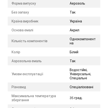
Форма випуску
Аерозоль
Без запаху
Так
Країна виробник
Україна
Основа емалі
Акрил
Однокомпонент
Кількість компонентів
на
Колір
Білий
Аэрозольна емаль
Так
Водостійкі,
Умови експлуатації
Універсальні,
Спеціальні
Різновид
Спеціалізовані
Максимальна температура
35 град.
зберігання