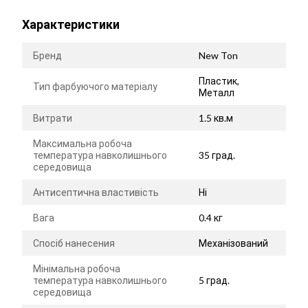
Характеристики
Бренд
New Ton
Пластик,
Тип фарбуючого матеріалу
Металл
Витрати
1.5 кв.м
Максимальна робоча
температура навколишнього
35 град.
середовища
Антисептична властивість
Ні
Вага
0.4 кг
Спосіб нанесения
Механізований
Мінімальна робоча
температура навколишнього
5 град.
середовища