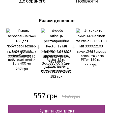
До обраного
Порівняти
Разом дешевше
Емаль аерозольна
Фарба - олівець
Антискотч очисник
New Ton для
реставраційна
наліпок та клею
побутової техніки
Rector 12 мл
PiTon 150 мл
Біла 400 мл
Яскраво-біла (для
117 грн
дерева, металу,
287 грн
кераміки, пластику)
182 грн
557 грн
586 грн
Купити комплект