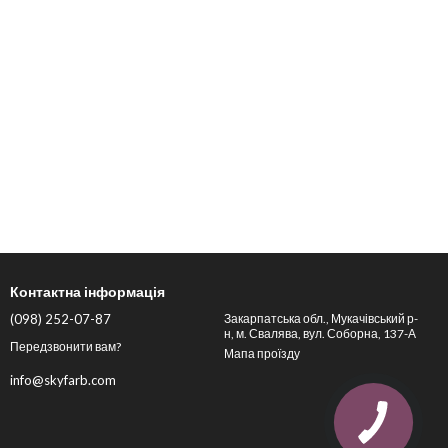
Контактна інформація
(098) 252-07-87
Закарпатська обл., Мукачівський р-
н, м. Свалява, вул. Соборна, 137-А
Передзвонити вам?
Мапа проїзду
info@skyfarb.com