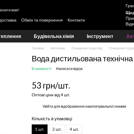
Граф
онити вам?
Щод
Прий
 доставка
Обмін та повернення
Контакти
Відв
вання лакофарбових матеріалів Skyline та LOTUS
теплення
Будівельна хімія
Інструмент
Авт
Головна
Автохімія
Очищення та догляд
Очищення та дог
Вода дистильована технічна 
В наявності
Написати відгук
53 грн/шт.
Оптові ціни від 4 шт.
%
Увійти
для відображення накопичувальної знижки
Кількість в упаковці
1 шт.
2 шт.
4 шт.