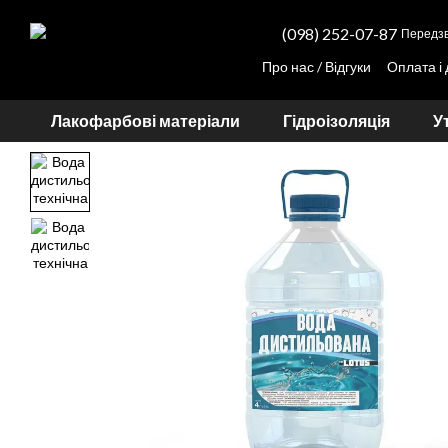
Перейти до основного контенту
(098) 252-07-87
Передзв
Про нас / Відгуки
Оплата і
Партнерам
Прорахунок вартості тону
Лакофарбові матеріали
Гідроізоляція
У