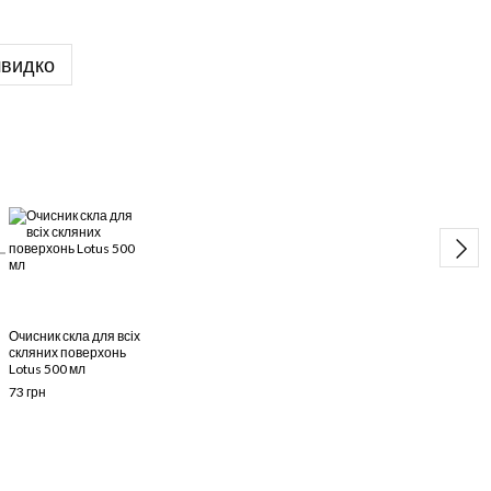
швидко
Раз
Очисник скла для всіх
Вода
скляних поверхонь
техні
Lotus 500 мл
53 гр
73 грн
36