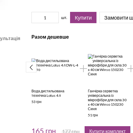
Купити
Замовити 
шт.
Разом дешевше
ультація
Вода дистильована
Ганчірка серветка
технічна Lotus 4 л
універсальна із
мікрофібри для скла 30
53 грн
x 40 см Winso 150230
Синя
51 грн
165 грн
177 грн
Купити комплект