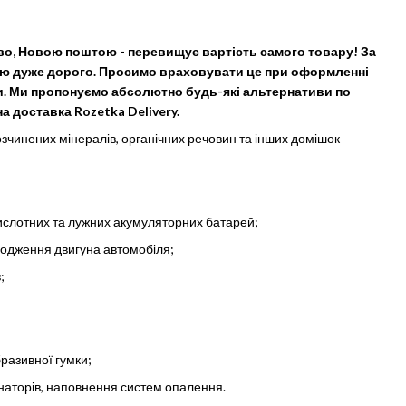
иво, Новою поштою - перевищує вартість самого товару! За
цію дуже дорого. Просимо враховувати це при оформленні
и. Ми пропонуємо абсолютно будь-які альтернативи по
на доставка Rozetka Delivery.
зчинених мінералів, органічних речовин та інших домішок
кислотних та лужних акумуляторних батарей;
лодження двигуна автомобіля;
;
разивної гумки;
енаторів, наповнення систем опалення.