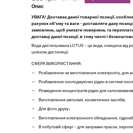
Опис
УВАГА! Доставка даної товарної позиції, особл
рахунок об'єму та ваги - доставляти дану пози
замовлень, щоб уникати повернень та переплат
доставці даної позиції, в тому числі і безкоштов
Вода дистильована LOTUS – це вода, очищена від ро
шляхом дистиляції.
СФЕРА ВИКОРИСТАННЯ:
Розбавлення чи виготовлення електроліту, для 
Розбавлення охолоджуючих рідин в системі охо
Розведення концентратів рідин для склоомивачів
Виготовлення автохімії, косметичних засобів;
Для фото друку;
Виготовлення електронного обладнання, гідроаб
В побутовій сфері – для заправки прасок, парог