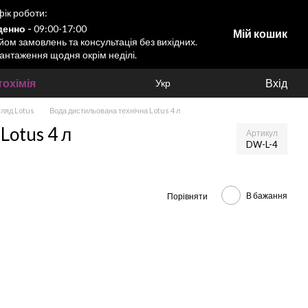
ік роботи:
енно -
09:00-17:00
Мій кошик
ом замовлень та консультація без вихідних.
антаження щодня окрім неділі.
охімія
Вхід
Укр
ляд Lotus
Вода дистильована технічна Lotus 4 л
Lotus 4 л
Артикул
DW-L-4
В бажання
Порівняти