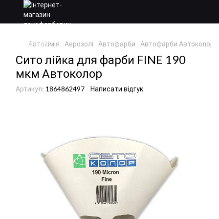
Автохімія
Аерозолі
Автофарби
Автофарби Автоколор
Сито лійка для фарби FINE 190
мкм Автоколор
Артикул:
1864862497
Написати відгук