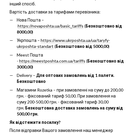
інший спосіб.
Вартість доставки за тарифами перевізника:
Нова Пошта –
https://novaposhta.ua/basic_tariffs
(
Безкоштовно від
8000,00
)
Укрпошта –
https://www.ukrposhta.ua/ua/taryfy-
ukrposhta-standart
(
Безкоштовно від 5000,00
)
Meest Пошта
-
https://meestposhta.com.ua/tariffs
(
Безкоштовно від
3000,00
)
Delivery –
Для оптових замовлень від 1 палети.
Безкоштовно
Магазини Rozetka – при замовленні на суму до 200,00
грн. - фіксований тариф 50,00. При замовлення на
суму 200-500,00 грн. - фіксований тариф 30,00
грн.
Безкоштовна доставка замовлень на суму від
500,00 грн.
Як відстежити посилку?
Після відправки Вашого замовлення наш менеджер