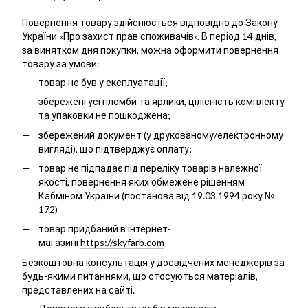
Повернення товару здійснюється відповідно до Закону
України «Про захист прав споживачів». В період 14 днів,
за винятком дня покупки, можна оформити повернення
товару за умови:
товар не був у експлуатації;
збережені усі пломби та ярлики, цілісність комплекту
та упаковки не пошкоджена;
збережений документ (у друкованому/електронному
вигляді), що підтверджує оплату;
товар не підпадає під переліку товарів належної
якості, повернення яких обмежене рішенням
Кабміном України (постанова від 19.03.1994 року №
172)
товар придбаний в інтернет-
магазині
https://skyfarb.com
Безкоштовна консультація у досвідчених менеджерів за
будь-якими питаннями, що стосуються матеріалів,
представлених на сайті.