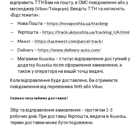
відправить ТТН Вам на пошту, в СМС повідомленні або у
месенджер (Viber/Telegram). Введіть ТТН та натисніть
«Відстежити»:
Нова Пошта –
https://novaposhta.ua/tracking
Укрпошта –
https://track.ukrposhta.ua/tracking_UA.html
Meest –
https://ua.meest.com/parcel-track/
Delivery –
https://www.delivery-auto.com/
Магазини Rozetka – статус відправлення доступний у
додатку Rozetka після оформлення замовлення, а
також у оператора на вашій точці видачі.
Коли відправлення буде доставлено, Ви отримаєте
повідомлення від перевізника SMS або Viber.
Скілько часу займає доставка?
Збір та відправлення замовлення – протягом 1-3
робочих днів. При доставці Укрпошта, видача в Rozetka,
термін доставки може бути подовжено.