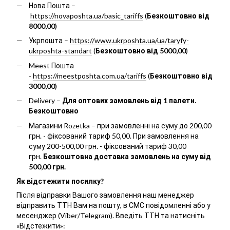
Нова Пошта –
https://novaposhta.ua/basic_tariffs
(
Безкоштовно від
8000,00
)
Укрпошта –
https://www.ukrposhta.ua/ua/taryfy-
ukrposhta-standart
(
Безкоштовно від 5000,00
)
Meest Пошта
-
https://meestposhta.com.ua/tariffs
(
Безкоштовно від
3000,00
)
Delivery –
Для оптових замовлень від 1 палети.
Безкоштовно
Магазини Rozetka – при замовленні на суму до 200,00
грн. - фіксований тариф 50,00. При замовлення на
суму 200-500,00 грн. - фіксований тариф 30,00
грн.
Безкоштовна доставка замовлень на суму від
500,00 грн.
Як відстежити посилку?
Після відправки Вашого замовлення наш менеджер
відправить ТТН Вам на пошту, в СМС повідомленні або у
месенджер (Viber/Telegram). Введіть ТТН та натисніть
«Відстежити»: