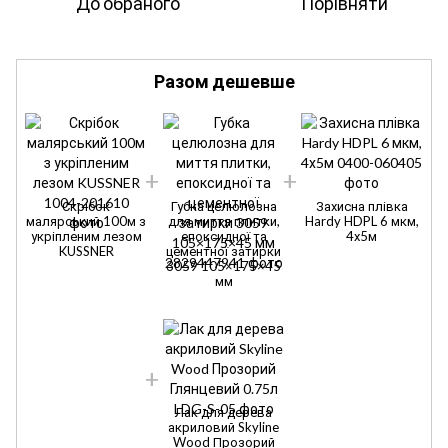
До обраного
Порівняти
Разом дешевше
Скрібок
Губка целюлозна
Захисна плівка
малярський 100м з
для миття плитки,
Hardy HDPL 6 мкм,
укріпленим лезом
епоксидної та
4х5м
KUSSNER
цементної затирки
3059 105×175×45
мм
Лак для дерева
акриловий Skyline
Wood Прозорий