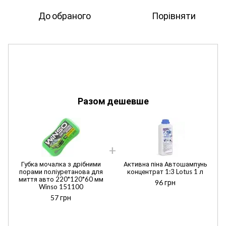
До обраного
Порівняти
Разом дешевше
Губка мочалка з дрібними
Активна піна Автошампунь
порами поліуретанова для
концентрат 1:3 Lotus 1 л
миття авто 220*120*60 мм
96 грн
Winso 151100
57 грн