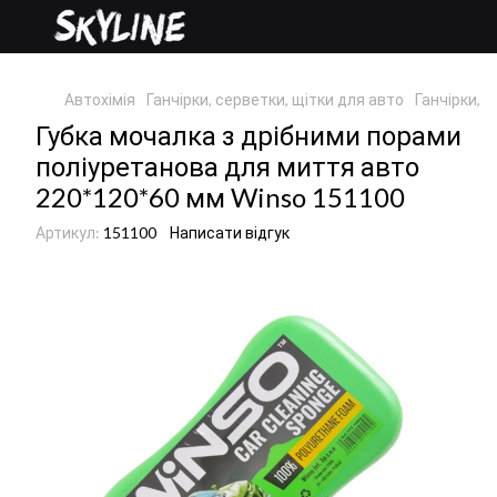
Автохімія
Ганчірки, серветки, щітки для авто
Ганчірки, 
Губка мочалка з дрібними порами
поліуретанова для миття авто
220*120*60 мм Winso 151100
Артикул:
151100
Написати відгук