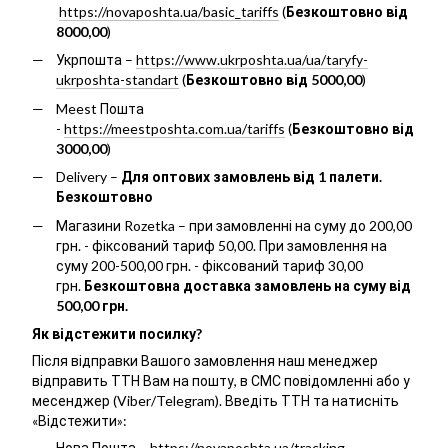
https://novaposhta.ua/basic_tariffs
(
Безкоштовно від
8000,00
)
Укрпошта –
https://www.ukrposhta.ua/ua/taryfy-
ukrposhta-standart
(
Безкоштовно від 5000,00
)
Meest Пошта
-
https://meestposhta.com.ua/tariffs
(
Безкоштовно від
3000,00
)
Delivery –
Для оптових замовлень від 1 палети.
Безкоштовно
Магазини Rozetka – при замовленні на суму до 200,00
грн. - фіксований тариф 50,00. При замовлення на
суму 200-500,00 грн. - фіксований тариф 30,00
грн.
Безкоштовна доставка замовлень на суму від
500,00 грн.
Як відстежити посилку?
Після відправки Вашого замовлення наш менеджер
відправить ТТН Вам на пошту, в СМС повідомленні або у
месенджер (Viber/Telegram). Введіть ТТН та натисніть
«Відстежити»:
Нова Пошта –
https://novaposhta.ua/tracking