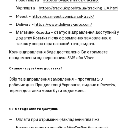
Укрпошта –
https://track.ukrposhta.ua/tracking_UA.html
Meest –
https://ua.meest.com/parcel-track/
Delivery –
https://www.delivery-auto.com/
Магазини Rozetka – статус відправлення доступний у
додатку Rozetka після оформлення замовлення, а
також у оператора на вашій точці видачі.
Коли відправлення буде доставлено, Ви отримаєте
повідомлення від перевізника SMS або Viber.
Скілько часу займає доставка?
Збір та відправлення замовлення – протягом 1-3
робочих днів. При доставці Укрпошта, видача в Rozetka,
термін доставки може бути подовжено.
Які методи оплати доступні?
Оплата при отриманні (Накладений платіж)
Безпечна оплата онлайн з WayForPay без комісії