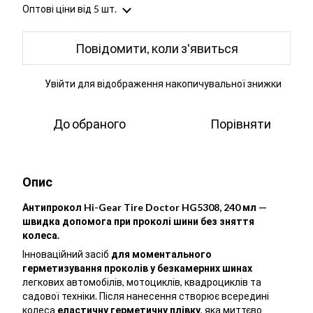
Оптові ціни
від 5 шт.
Повідомити, коли з'явиться
Увійти
для відображення накопичувальної знижки
%
До обраного
Порівняти
Опис
Антипрокол Hi-Gear Tire Doctor HG5308, 240 мл —
швидка допомога при проколі шини без зняття
колеса.
Інноваційний засіб
для моментального
герметизування проколів у безкамерних шинах
легкових автомобілів, мотоциклів, квадроциклів та
садової техніки. Після нанесення створює всередині
колеса
еластичну герметичну плівку
, яка миттєво