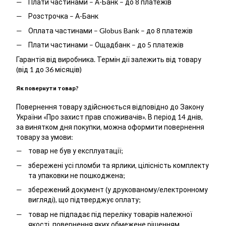
Плати частинами – А-Банк – до 8 платежів
Розстрочка – А-Банк
Оплата частинами – Globus Bank – до 8 платежів
Плати частинами – Ощадбанк – до 5 платежів
Гарантія від виробника. Термін дії залежить від товару
(від 1 до 36 місяців)
Як повернути товар?
Повернення товару здійснюється відповідно до Закону
України «Про захист прав споживачів». В період 14 днів,
за винятком дня покупки, можна оформити повернення
товару за умови:
товар не був у експлуатації;
збережені усі пломби та ярлики, цілісність комплекту
та упаковки не пошкоджена;
збережений документ (у друкованому/електронному
вигляді), що підтверджує оплату;
товар не підпадає під переліку товарів належної
якості, повернення яких обмежене рішенням