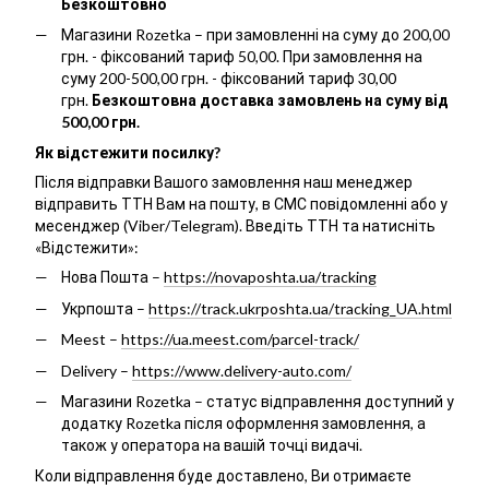
Безкоштовно
Магазини Rozetka – при замовленні на суму до 200,00
грн. - фіксований тариф 50,00. При замовлення на
суму 200-500,00 грн. - фіксований тариф 30,00
грн.
Безкоштовна доставка замовлень на суму від
500,00 грн.
Як відстежити посилку?
Після відправки Вашого замовлення наш менеджер
відправить ТТН Вам на пошту, в СМС повідомленні або у
месенджер (Viber/Telegram). Введіть ТТН та натисніть
«Відстежити»:
Нова Пошта –
https://novaposhta.ua/tracking
Укрпошта –
https://track.ukrposhta.ua/tracking_UA.html
Meest –
https://ua.meest.com/parcel-track/
Delivery –
https://www.delivery-auto.com/
Магазини Rozetka – статус відправлення доступний у
додатку Rozetka після оформлення замовлення, а
також у оператора на вашій точці видачі.
Коли відправлення буде доставлено, Ви отримаєте