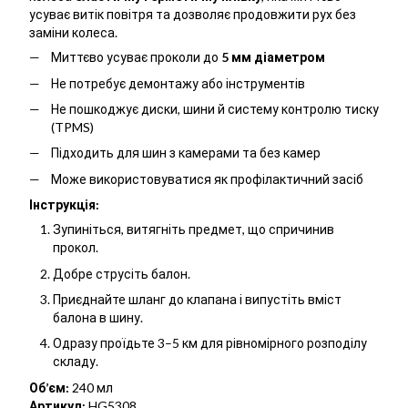
усуває витік повітря та дозволяє продовжити рух без
заміни колеса.
Миттєво усуває проколи до
5 мм діаметром
Не потребує демонтажу або інструментів
Не пошкоджує диски, шини й систему контролю тиску
(TPMS)
Підходить для шин з камерами та без камер
Може використовуватися як профілактичний засіб
Інструкція:
Зупиніться, витягніть предмет, що спричинив
прокол.
Добре струсіть балон.
Приєднайте шланг до клапана і випустіть вміст
балона в шину.
Одразу проїдьте 3–5 км для рівномірного розподілу
складу.
Об’єм:
240 мл
Артикул:
HG5308