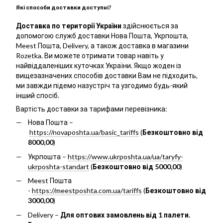
Які способи доставки доступні?
Доставка по території України
здійснюється за
допомогою служб доставки Нова Пошта, Укрпошта,
Meest Пошта, Delivery, а також доставка в магазини
Rozetka. Ви можете отримати товар навіть у
найвіддаленіших куточках України. Якщо жоден із
вищезазначених способів доставки Вам не підходить,
ми завжди підемо назустріч та узгодимо будь-який
інший спосіб.
Вартість доставки за тарифами перевізника:
Нова Пошта –
https://novaposhta.ua/basic_tariffs
(
Безкоштовно від
8000,00
)
Укрпошта –
https://www.ukrposhta.ua/ua/taryfy-
ukrposhta-standart
(
Безкоштовно від 5000,00
)
Meest Пошта
-
https://meestposhta.com.ua/tariffs
(
Безкоштовно від
3000,00
)
Delivery –
Для оптових замовлень від 1 палети.