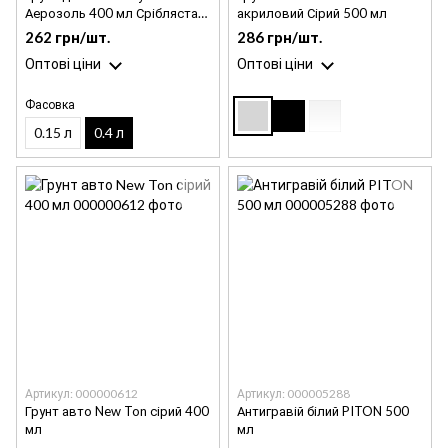
Аерозоль 400 мл Срібляста
акриловий Сірий 500 мл
Напівпрозора
262 грн/шт.
286 грн/шт.
Оптові ціни
Оптові ціни
Фасовка
0.15 л
0.4 л
Артикул: 000000612
Артикул: 000005288
Грунт авто New Ton сірий 400
Антигравій білий PITON 500
мл
мл