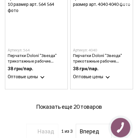
Артикул: 564
Артикул: 4040
Перчатки Doloni "Звезда"
Перчатки Doloni "Звезда"
трикотажные рабочие
трикотажные рабочие
оранжевые с ПВХ 7 класс 10
красные с ПВХ 7 класс 11
38 грн/пар.
38 грн/пар.
размер арт. 564
размер арт. 4040
Оптовые цены
Оптовые цены
Показать еще 20 товаров
Назад
Вперед
1
из 3