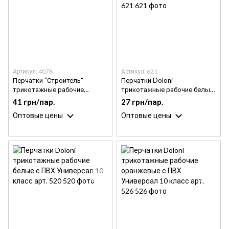
Артикул: 4078
Артикул: 621
Перчатки "Строитель"
Перчатки Doloni
трикотажные рабочие
трикотажные рабочие белые
желтые с ПВХ 7 класс 10
с ПВХ "Волна" Универсал 10
41 грн/пар.
27 грн/пар.
размер арт. 4078
класс арт. 621
Оптовые цены
Оптовые цены