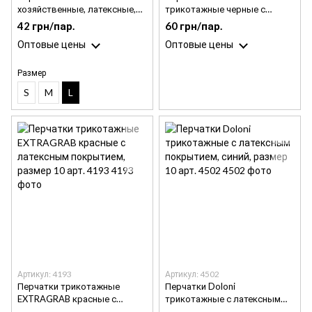
хозяйственные, латексные,
трикотажные черные с
размер L арт. 4546
латексным покрытием,
42 грн/пар.
60 грн/пар.
размер 10 арт. 4190
Оптовые цены
Оптовые цены
Размер
S
M
L
Артикул: 4193
Артикул: 4502
Перчатки трикотажные
Перчатки Doloni
EXTRAGRAB красные с
трикотажные с латексным
латексным покрытием,
покрытием, синий, размер 10