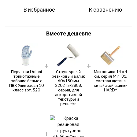
В избранное
К сравнению
Вместе дешевле
Перчатки Doloni
Структурный
Макловица 14 х 4
трикотажные
резиновый валик
см, серия Mini 81,
рабочие белые с
60×180 мм
светлая щетина
ПВХ Универсал 10
2202TS-2888,
китайской свиньи
класс арт. 520
серый, для
HARDY
декоративной
текстуры и
рельефа