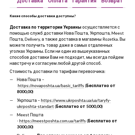
Доставка
Оплата
Гарантия
Возврат
Ко
Какие способы доставки доступны?
Доставка по территории Украины
осуществляется с
помощью служб доставки Нова Пошта, Укрпошта, Meest
Пошта, Delivery, а также доставка в магазины Rozetka. Вы
можете получить товар даже в самых отдаленных
уголках Украины. Если ни один из вышеуказанных
способов доставки Вам не подходит, мы всегда пойдем
навстречу и согласуем любой другой способ.
Стоимость доставки по тарифам перевозчика:
Нова Пошта –
https://novaposhta.ua/basic_tariffs
(
Бесплатно от
8000,00
)
Укрпошта –
https://www.ukrposhta.ua/ua/taryfy-
ukrposhta-standart
(
Бесплатно от 5000,00
)
Meest Пошта
-
https://meestposhta.com.ua/tariffs
(
Бесплатно от
3000,00
)