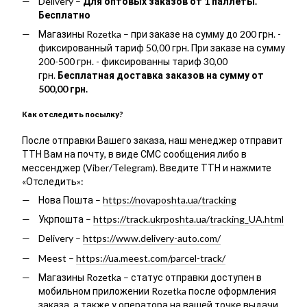
Delivery –
Для оптовых заказов от 1 паллеты.
Бесплатно
Магазины Rozetka – при заказе на сумму до 200 грн. -
фиксированный тариф 50,00 грн. При заказе на сумму
200-500 грн. - фиксированны тариф 30,00
грн.
Бесплатная доставка заказов на сумму от
500,00 грн.
Как отследить посылку?
После отправки Вашего заказа, наш менеджер отправит
ТТН Вам на почту, в виде СМС сообщения либо в
мессенджер (Viber/Telegram). Введите ТТН и нажмите
«Отследить»:
Нова Пошта –
https://novaposhta.ua/tracking
Укрпошта –
https://track.ukrposhta.ua/tracking_UA.html
Delivery –
https://www.delivery-auto.com/
Meest –
https://ua.meest.com/parcel-track/
Магазины Rozetka – статус отправки доступен в
мобильном приложении Rozetka после оформления
заказа, а также у оператора на вашей точке выдачи.