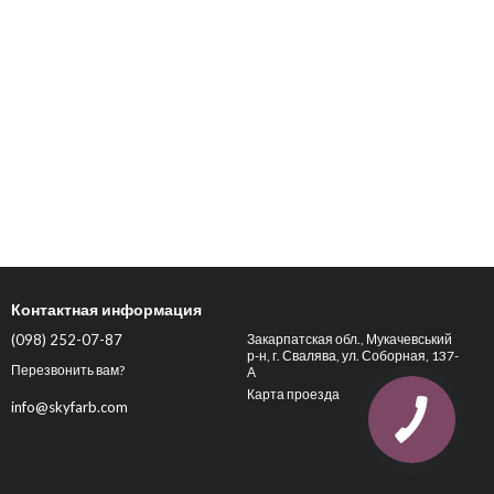
Контактная информация
(098) 252-07-87
Закарпатская обл., Мукачевський
р-н, г. Свалява, ул. Соборная, 137-
Перезвонить вам?
А
Карта проезда
info@skyfarb.com