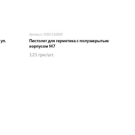
Артикул: 5050-110000
уп.
Пистолет для герметика с полузакрытым
корпусом M7
125 грн/шт.