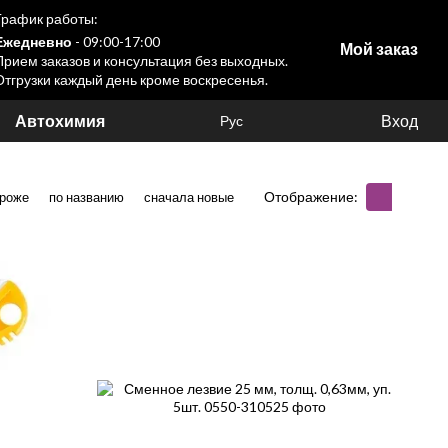
График работы:
Ежедневно
- 09:00-17:00
Мой заказ
Прием заказов и консультация без выходных.
Отгрузки каждый день кроме воскресенья.
Автохимия
Вход
Рус
Отображение:
ороже
по названию
сначала новые