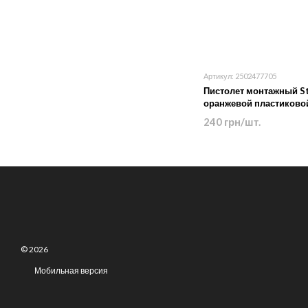
Артикул: 2502477705
Пистолет монтажный St
оранжевой пластиковой
240 грн/шт.
© 2026
Мобильная версия