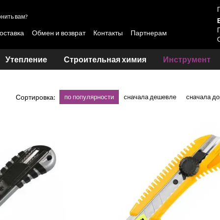
нить вам?
оставка
Обмен и возврат
Контакты
Партнерам
овки лакокрасочных материалов Skyline и LOTUS
Утепление
Строительная химия
Инструмент
Сортировка:
по популярности
сначала дешевле
сначала д