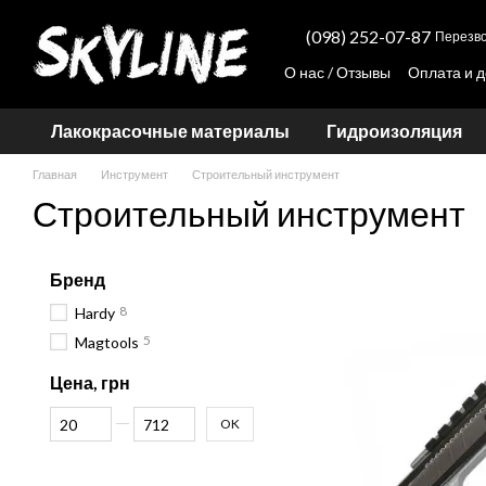
Перейти к основному контенту
(098) 252-07-87
Перезво
О нас / Отзывы
Оплата и д
Просчет стоимости колер
Лакокрасочные материалы
Гидроизоляция
Главная
Инструмент
Строительный инструмент
Строительный инструмент
Бренд
8
Hardy
5
Magtools
Цена, грн
От Цена, грн
До Цена, грн
OK