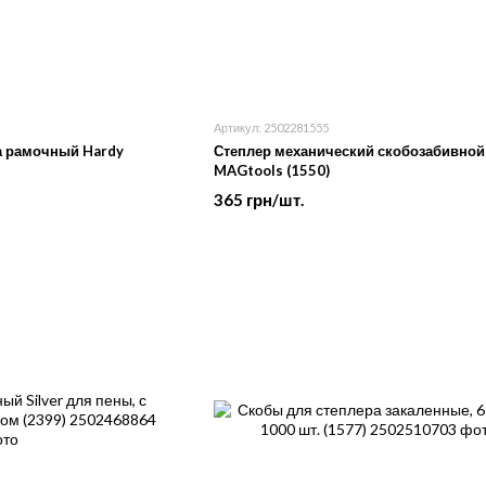
Артикул: 2502281555
а рамочный Hardy
Степлер механический скобозабивной
MAGtools (1550)
365 грн/шт.