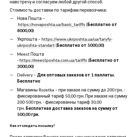
навстречу и согласуем любой другой способ.
Стоимость доставки по тарифам перевозчика:
Нова Пошта –
https://novaposhta.ua/basic_tariffs
(
Бесплатно от
8000,00
)
Укрпошта –
https://www.ukrposhta.ua/ua/taryfy-
ukrposhta-standart
(
Бесплатно от 5000,00
)
Meest Пошта
-
https://meestposhta.com.ua/tariffs
(
Бесплатно от
3000,00
)
Delivery –
Для оптовых заказов от 1 паллеты.
Бесплатно
Магазины Rozetka – при заказе на сумму до 200 грн. -
фиксированный тариф 50,00 грн. При заказе на сумму
200-500 грн. - фиксированны тариф 30,00
грн.
Бесплатная доставка заказов на сумму от
500,00 грн.
Как отследить посылку?
После отправки Вашего заказа, наш менеджер отправит