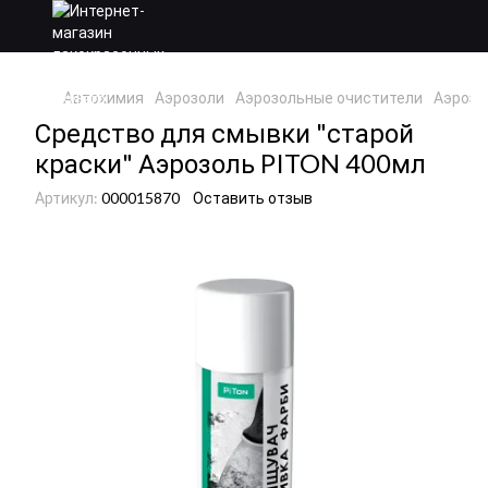
Автохимия
Аэрозоли
Аэрозольные очистители
Аэрозо
Средство для смывки "старой
краски" Аэрозоль PITON 400мл
Артикул:
000015870
Оставить отзыв