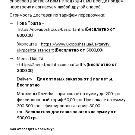
способов доставки Вам не подходит, мы всегда пойдем
навстречу и согласуем любой другой способ.
Стоимость доставки по тарифам перевозчика:
Нова Пошта –
https://novaposhta.ua/basic_tariffs
(
Бесплатно от
8000,00
)
Укрпошта –
https://www.ukrposhta.ua/ua/taryfy-
ukrposhta-standart
(
Бесплатно от 5000,00
)
Meest Пошта
-
https://meestposhta.com.ua/tariffs
(
Бесплатно от
3000,00
)
Delivery –
Для оптовых заказов от 1 паллеты.
Бесплатно
Магазины Rozetka – при заказе на сумму до 200 грн. -
фиксированный тариф 50,00 грн. При заказе на сумму
200-500 грн. - фиксированны тариф 30,00
грн.
Бесплатная доставка заказов на сумму от
500,00 грн.
Как отследить посылку?