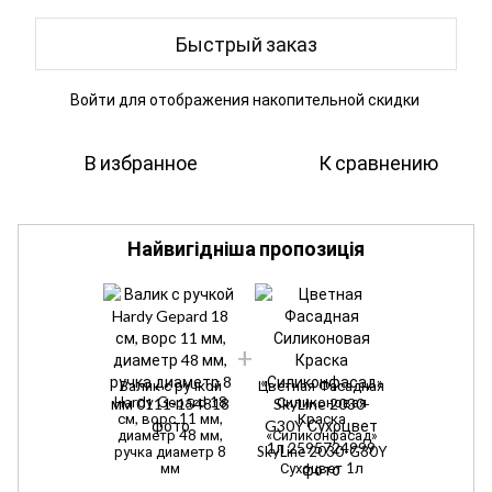
Быстрый заказ
Войти
для отображения накопительной скидки
%
В избранное
К сравнению
Найвигідніша пропозиція
Валик с ручкой
Цветная Фасадная
Hardy Gepard 18
Силиконовая
см, ворс 11 мм,
Краска
диаметр 48 мм,
«Силиконфасад»
ручка диаметр 8
SkyLine 2030-G30Y
мм
Сухоцвет 1л