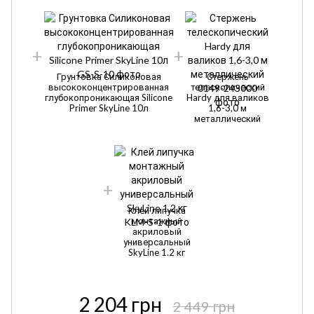
Грунтовка Силиконовая
Стержень
1
высококонцентрированная
телескопический
глубокопроникающая Silicone
Hardy для валиков
Primer SkyLine 10л
1,6-3,0 м
металлический
Клей липучка
монтажный
акриловый
универсальный
SkyLine 1.2 кг
2 204 грн
2 449 грн