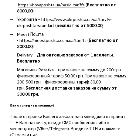
https://novaposhta.ua/basic_tariffs
(
Бесплатно от
8000,00
)
Укрпошта –
https://www.ukrposhta.ua/ua/taryfy-
ukrposhta-standart
(
Бесплатно от 5000,00
)
Meest Пошта
-
https://meestposhta.com.ua/tariffs
(
Бесплатно от
3000,00
)
Delivery –
Для оптовых заказов от 1 паллеты.
Бесплатно
Магазины Rozetka – при заказе на сумму до 200 грн. -
фиксированный тариф 50,00 грн. При заказе на сумму
200-500 грн. - фиксированны тариф 30,00
грн.
Бесплатная доставка заказов на сумму от
500,00 грн.
Как отследить посылку?
После отправки Вашего заказа, наш менеджер отправит
ТТН Вам на почту, в виде СМС сообщения либо в
мессенджер (Viber/Telegram). Введите ТТН и нажмите
«Отследить»: