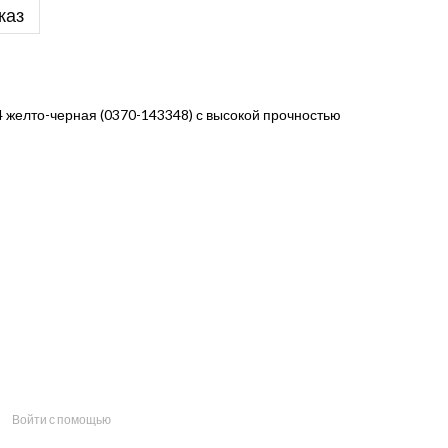
каз
 желто-черная (0370-143348) с высокой прочностью
Войти с помощью