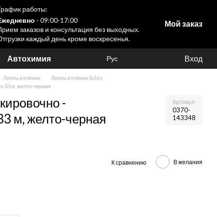
График работы:
Ежедневно
- 09:00-17:00
Мой заказ
Прием заказов и консультация без выходных.
Отгрузки каждый день кроме воскресенья.
Автохимия
Вход
Рус
Ленты и пленки
Ленты и пленки Scley
x 33 м, желто-черная
кировочно -
Артикул
0370-
33 м, желто-черная
143348
В желания
К сравнению