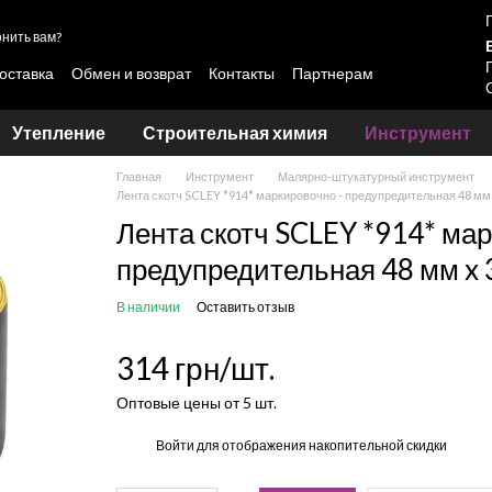
нить вам?
оставка
Обмен и возврат
Контакты
Партнерам
овки лакокрасочных материалов Skyline и LOTUS
Утепление
Строительная химия
Инструмент
Главная
Инструмент
Малярно-штукатурный инструмент
Лента скотч SCLEY *914* маркировочно - предупредительная 48 мм 
Лента скотч SCLEY *914* мар
предупредительная 48 мм x 
В наличии
Оставить отзыв
314 грн/шт.
Оптовые цены от 5 шт.
%
Войти
для отображения накопительной скидки