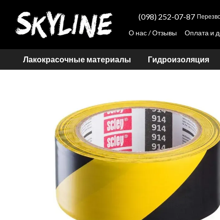
Перейти к основному контенту
(098) 252-07-87
Перезво
О нас / Отзывы
Оплата и д
Просчет стоимости колер
Лакокрасочные материалы
Гидроизоляция