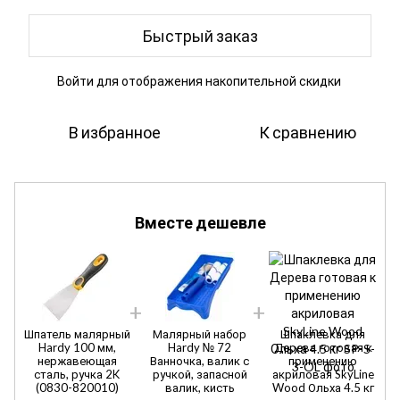
Быстрый заказ
Войти
для отображения накопительной скидки
%
В избранное
К сравнению
Вместе дешевле
Шпатель малярный
Малярный набор
Шпаклевка для
Ш
Hardy 100 мм,
Hardy № 72
Дерева готовая к
нержавеющая
Ванночка, валик с
применению
сталь, ручка 2K
ручкой, запасной
акриловая SkyLine
(0830-820010)
валик, кисть
Wood Ольха 4.5 кг