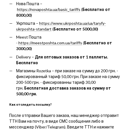
Нова Пошта –
https://novaposhta.ua/basic_tariffs
(
Бесплатно от
8000,00
)
Укрпошта –
https://www.ukrposhta.ua/ua/taryfy-
ukrposhta-standart
(
Бесплатно от 5000,00
)
Meest Пошта
-
https://meestposhta.com.ua/tariffs
(
Бесплатно от
3000,00
)
Delivery –
Для оптовых заказов от 1 паллеты.
Бесплатно
Магазины Rozetka – при заказе на сумму до 200 грн. -
фиксированный тариф 50,00 грн. При заказе на сумму
200-500 грн. - фиксированны тариф 30,00
грн.
Бесплатная доставка заказов на сумму от
500,00 грн.
Как отследить посылку?
После отправки Вашего заказа, наш менеджер отправит
ТТН Вам на почту, в виде СМС сообщения либо в
мессенджер (Viber/Telegram). Введите ТТН и нажмите