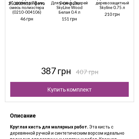
6", диаметр 30 мм,
Для Окон и Дверей
деревозащитный
смесь полиэстера
SkyLine Wood
Skyline 0.75 л
(0210-004106)
Белая 0.4 л
210 грн
46 грн
151 грн
387 грн
407 грн
Купить комплект
Описание
Круглая кисть для малярных работ.
Эта кисть с
деревянной ручкой и синтетическим ворсом идеально