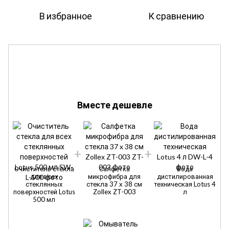
В избранное
К сравнению
Вместе дешевле
Очиститель стекла
Салфетка
Вода
для всех
микрофибра для
дистилированная
стеклянных
стекла 37 x 38 см
техническая Lotus 4
поверхностей Lotus
Zollex ZT-003
л
500 мл
п