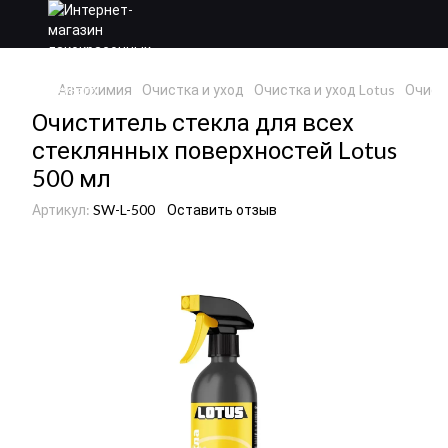
Автохимия
Очистка и уход
Очистка и уход Lotus
Очист
Очиститель стекла для всех
стеклянных поверхностей Lotus
500 мл
Артикул:
SW-L-500
Оставить отзыв