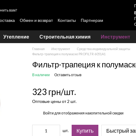
нить вам?
оставка
Обмен и возврат
Контакты
Партнерам
овки лакокрасочных материалов Skyline и LOTUS
Утепление
Строительная химия
Инструмент
Главная
Инструмент
Средства индивидуальной защиты
Фильтр-трапеция к полумаске PROFILTR 6051A1
Фильтр-трапеция к полумас
В наличии
Оставить отзыв
323 грн/шт.
Оптовые цены от 2 шт.
%
Войти
для отображения накопительной скидки
Купить
Быстрый за
шт.