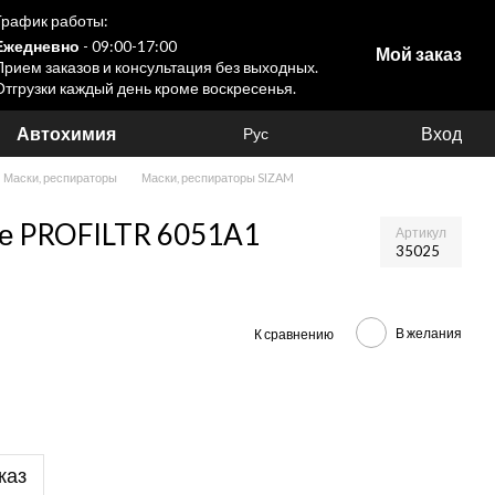
График работы:
Ежедневно
- 09:00-17:00
Мой заказ
Прием заказов и консультация без выходных.
Отгрузки каждый день кроме воскресенья.
Автохимия
Вход
Рус
Маски, респираторы
Маски, респираторы SIZAM
ке PROFILTR 6051A1
Артикул
35025
В желания
К сравнению
каз