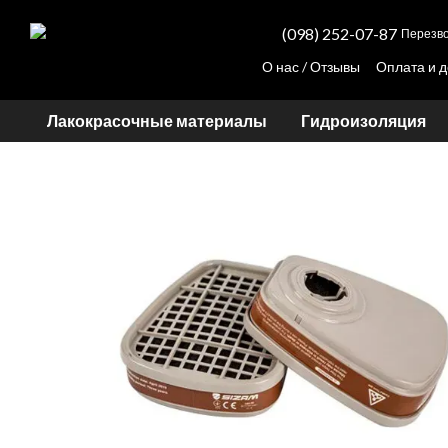
Перейти к основному контенту
(098) 252-07-87
Перезво
О нас / Отзывы
Оплата и д
Просчет стоимости колер
Лакокрасочные материалы
Гидроизоляция