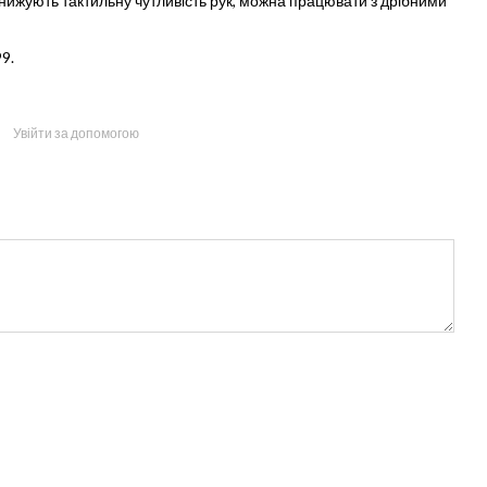
нижують тактильну чутливість рук, можна працювати з дрібними
9.
Увійти за допомогою