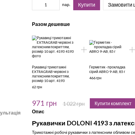
Купити
Замовити 
пар.
Разом дешевше
Рукавиці трикотажні
Герметик - прокладка
EXTRAGRAB червоні з
сірий ABRO 9-AB, 85 г
латексним покриттям,
466 грн
розмір 10 арт. 4193
62 грн
971 грн
1 022 грн
Купити комплект
Опис
ультація
Рукавички DOLONI 4193 з латек
Трикотажні робочі рукавички з латексним обливом с