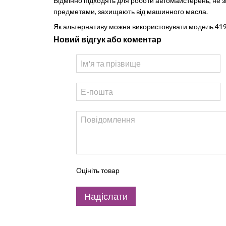
Відмінно підходять для роботи автомайстерень, не з
предметами, захищають від машинного масла.
Як альтернативу можна використовувати модель 419
Новий відгук або коментар
Оцініть товар
Надіслати