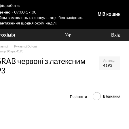
ік роботи:
енно -
09:00-17:00
Мій кошик
ом замовлень та консультація без вихідних.
антаження щодня окрім неділі.
охімія
Вхід
Укр
авиці
Рукавиці Doloni
мір 10 арт. 4193
RAB червоні з латексним
Артикул
4193
93
В бажання
Порівняти