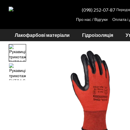
Перейти до основного контенту
(098) 252-07-87
Передзв
Про нас / Відгуки
Оплата і
Партнерам
Прорахунок вартості тону
Лакофарбові матеріали
Гідроізоляція
У