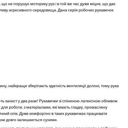
 що не порушує моторику рук і в той же час дуже міцне, що дає
пливу агресивного середовища. Дана серія робочих рукавичок
ну, найкраще зберігають здатність вентиляції долоні, тому рука
ь захист у два рази! Рукавички зі спіненою латексною обливом
для роботи, з матеріалами, які мають гладку, промаслену
ічний опік. Дуже комфортно в таких рукавичках працювати
руки довго залишаються сухими.