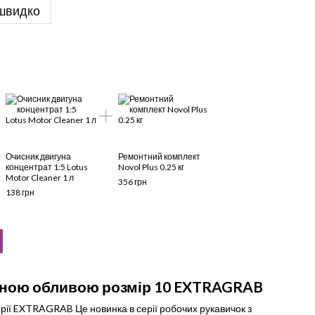
швидко
Очисник двигуна
Ремонтний комплект
концентрат 1:5 Lotus
Novol Plus 0.25 кг
Motor Cleaner 1 л
356 грн
138 грн
сною обливою розмір 10 EXTRAGRAB
ерії EXTRAGRAB Це новинка в серії робочих рукавичок з