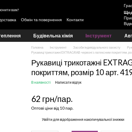
Граф
онити вам?
Щод
Прий
 доставка
Обмін та повернення
Контакти
Відв
вання лакофарбових матеріалів Skyline та LOTUS
теплення
Будівельна хімія
Інструмент
Авт
Головна
Інструмент
Засоби індивідуального захисту
Рук
Рукавиці трикотажні EXTRAGRAB червоні з латексним покриттям, роз
Рукавиці трикотажні EXTRAG
покриттям, розмір 10 арт. 41
В наявності
Написати відгук
62 грн/пар.
Оптові ціни від 10 пар.
%
Увійти
для відображення накопичувальної знижки