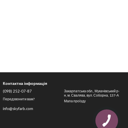
Контактна інформація
(098) 252-07-87
Закарпатська обл., Мукачівський р-
н, м. Свалява, вул. Соборна, 137-А
Передзвонити вам?
Мапа проїзду
info@skyfarb.com