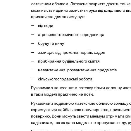
латексним обливом. Латексне покриття досить тонке,
можливість надійно захистити руки від шкідливого в
призначена для захисту рук:
від води
агресивного хімічного середовища
бруду та пилу
захищає від проколів, порізів, саден
прибирання будівельного сміття
навантаження, розвантаження предметів
сільськогосподарські роботи
Рукавички з нанесенням латексу тільки долонну части
в такій моделі практично не потіє.
Рукавички з подвійною латексною обливою збільшуют
користуються найбільшою популярністю, призначені 
поверхню. Вони можуть звести мінімум отримати хім
садівникам, так як дана модель не пропускає воду, 