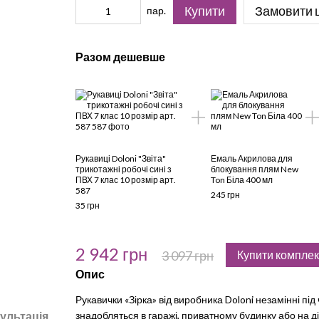
Купити
Замовити 
пар.
Разом дешевше
Рукавиці Doloni "Звіта"
Емаль Акрилова для
трикотажні робочі сині з
блокування плям New
ПВХ 7 клас 10 розмір арт.
Ton Біла 400 мл
587
245 грн
35 грн
2 942 грн
3 097 грн
Купити комплек
Опис
Рукавички «Зірка» від виробника Doloni незамінні під
ультація
знадобляться в гаражі, приватному будинку або на 