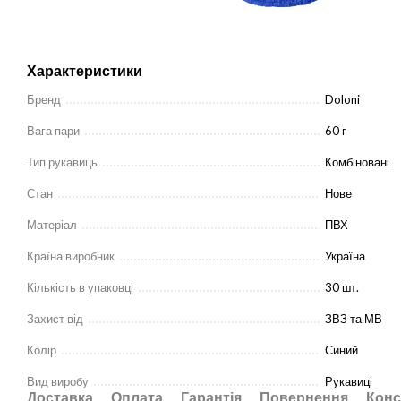
Характеристики
Бренд
Doloni
Вага пари
60 г
Тип рукавиць
Комбіновані
Стан
Нове
Матеріал
ПВХ
Країна виробник
Україна
Кількість в упаковці
30 шт.
Захист від
ЗВЗ та МВ
Колір
Синий
Вид виробу
Рукавиці
Доставка
Оплата
Гарантія
Повернення
Конс