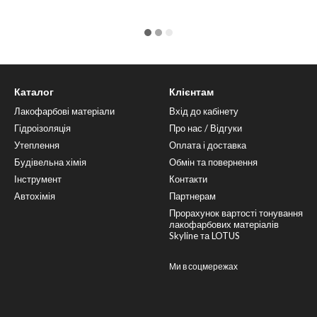
Каталог
Клієнтам
Лакофарбові матеріали
Вхід до кабінету
Гідроізоляція
Про нас / Відгуки
Утеплення
Оплата і доставка
Будівельна хімія
Обмін та повернення
Інструмент
Контакти
Автохімія
Партнерам
Прорахунок вартості тонування
лакофарбових матеріалів
Skyline та LOTUS
Ми в соцмережах