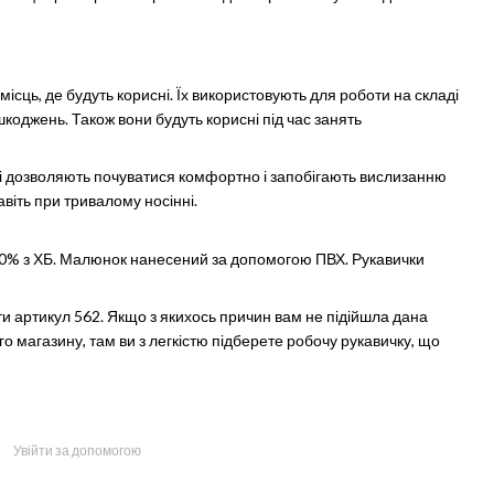
ісць, де будуть корисні. Їх використовують для роботи на складі
шкоджень. Також вони будуть корисні під час занять
 дозволяють почуватися комфортно і запобігають вислизанню
авіть при тривалому носінні.
 40% з ХБ. Малюнок нанесений за допомогою ПВХ. Рукавички
и артикул 562. Якщо з якихось причин вам не підійшла дана
о магазину, там ви з легкістю підберете робочу рукавичку, що
Увійти за допомогою