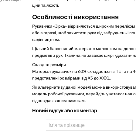
ціни та якості.
Особливості використання
Рукавички «Зірка» відрізняються широким переліком м
або в гаражі, щоб захистити руки від забруднень і по
садівництвом.
Щільний бавовняний матеріал з малюнком на долоні
предметів з рук. Тканина не заважає шкірі «дихати» н
Склад та розміри
Матеріал рукавичок на 60% складається з ПЕ та на
представлені розмірами від XS до XXXL.
Як альтернативу даної моделі можна використовуват
модель робочої рукавички, перейдіть у каталог нашог
відповідає вашим вимогам.
Новий відгук або коментар