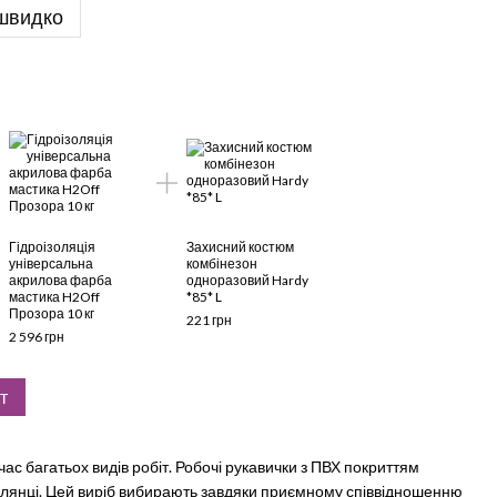
швидко
Гідроізоляція
Захисний костюм
універсальна
комбінезон
акрилова фарба
одноразовий Hardy
мастика H2Off
*85* L
Прозора 10 кг
221 грн
2 596 грн
т
 час багатьох видів робіт. Робочі рукавички з ПВХ покриттям
ділянці. Цей виріб вибирають завдяки приємному співвідношенню