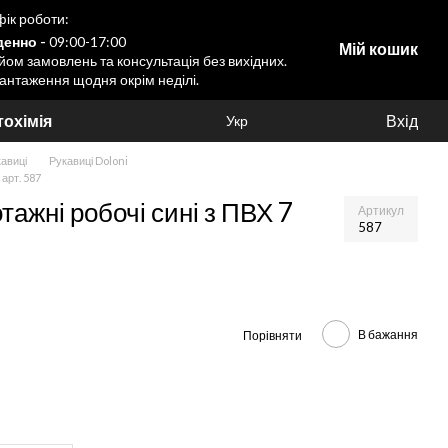
ік роботи:
енно -
09:00-17:00
Мій кошик
ом замовлень та консультація без вихідних.
антаження щодня окрім неділі.
охімія
Вхід
Укр
авиці
Рукавиці Doloni
 арт. 587
тажні робочі сині з ПВХ 7
Артикул
587
В бажання
Порівняти