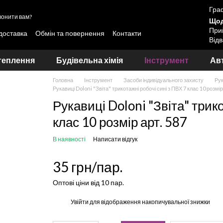
Граф
онити вам?
Щод
Прий
 доставка
Обмін та повернення
Контакти
Відв
вання лакофарбових матеріалів Skyline та LOTUS
теплення
Будівельна хімія
Інструмент
Авт
Головна
Інструмент
Засоби індивідуального захисту
Рук
Рукавиці Doloni "Звіта" трикотажні робочі сині з ПВХ 7 клас 10 розмір
Рукавиці Doloni "Звіта" трико
клас 10 розмір арт. 587
В наявності
Написати відгук
35 грн/пар.
Оптові ціни від 10 пар.
%
Увійти
для відображення накопичувальної знижки