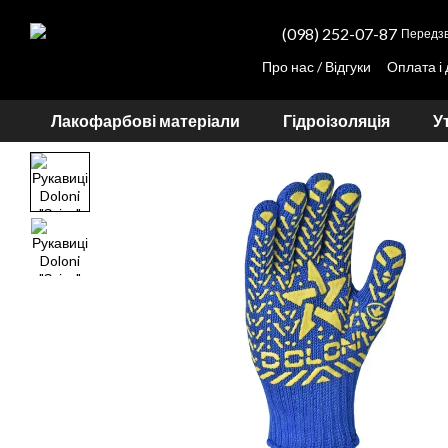
Перейти до основного контенту
(098) 252-07-87
Передзв
Про нас / Відгуки
Оплата і
Партнерам
Прорахунок вартості тону
Лакофарбові матеріали
Гідроізоляція
У