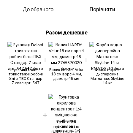
До обраного
Порівняти
Разом дешевше
Рукавиці Doloni
Валик HARDY Velur
Фарба водно-
трикотажні робочі
18 см ворс 4 мм,
дисперсійна
білі з ПВХ Стандар
діаметр 48 мм
Матлатекс SkyLine
7 клас арт. 547
14 кг
Грунтовка
акрилова
концентрат 1:4