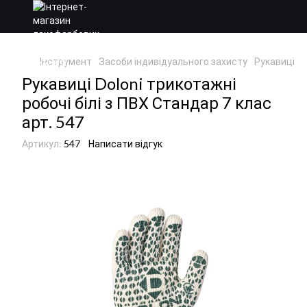
Інструмент
Засоби індивідуального захисту
Рукавиці
Р
Рукавиці Doloni трикотажні
робочі білі з ПВХ Стандар 7 клас
арт. 547
Артикул:
547
Написати відгук