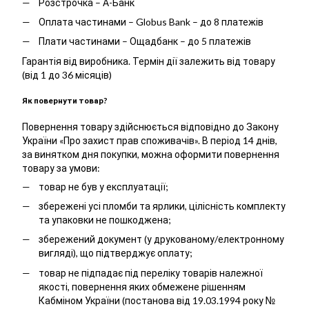
Розстрочка – А-Банк
Оплата частинами – Globus Bank – до 8 платежів
Плати частинами – Ощадбанк – до 5 платежів
Гарантія від виробника. Термін дії залежить від товару
(від 1 до 36 місяців)
Як повернути товар?
Повернення товару здійснюється відповідно до Закону
України «Про захист прав споживачів». В період 14 днів,
за винятком дня покупки, можна оформити повернення
товару за умови:
товар не був у експлуатації;
збережені усі пломби та ярлики, цілісність комплекту
та упаковки не пошкоджена;
збережений документ (у друкованому/електронному
вигляді), що підтверджує оплату;
товар не підпадає під переліку товарів належної
якості, повернення яких обмежене рішенням
Кабміном України (постанова від 19.03.1994 року №