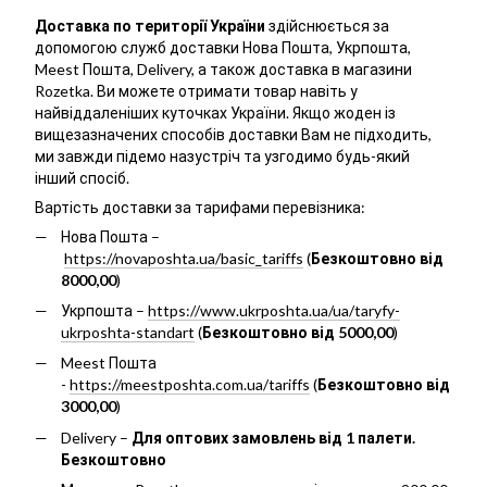
Доставка по території України
здійснюється за
допомогою служб доставки Нова Пошта, Укрпошта,
Meest Пошта, Delivery, а також доставка в магазини
Rozetka. Ви можете отримати товар навіть у
найвіддаленіших куточках України. Якщо жоден із
вищезазначених способів доставки Вам не підходить,
ми завжди підемо назустріч та узгодимо будь-який
інший спосіб.
Вартість доставки за тарифами перевізника:
Нова Пошта –
https://novaposhta.ua/basic_tariffs
(
Безкоштовно від
8000,00
)
Укрпошта –
https://www.ukrposhta.ua/ua/taryfy-
ukrposhta-standart
(
Безкоштовно від 5000,00
)
Meest Пошта
-
https://meestposhta.com.ua/tariffs
(
Безкоштовно від
3000,00
)
Delivery –
Для оптових замовлень від 1 палети.
Безкоштовно