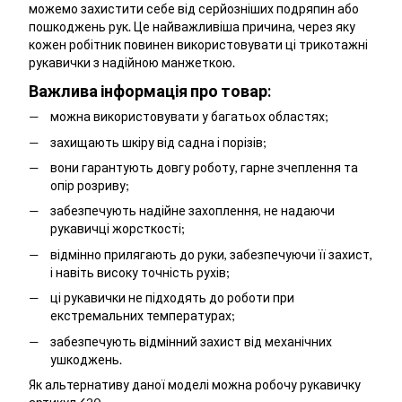
можемо захистити себе від серйозніших подряпин або
пошкоджень рук. Це найважливіша причина, через яку
кожен робітник повинен використовувати ці трикотажні
рукавички з надійною манжеткою.
Важлива інформація про товар:
можна використовувати у багатьох областях;
захищають шкіру від садна і порізів;
вони гарантують довгу роботу, гарне зчеплення та
опір розриву;
забезпечують надійне захоплення, не надаючи
рукавичці жорсткості;
відмінно прилягають до руки, забезпечуючи її захист,
і навіть високу точність рухів;
ці рукавички не підходять до роботи при
екстремальних температурах;
забезпечують відмінний захист від механічних
ушкоджень.
Як альтернативу даної моделі можна робочу рукавичку