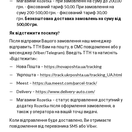
Магазини Rozetka – при замовленні на суму до 200,00
грн. - фіксований тариф 50,00. При замовлення на
суму 200-500,00 грн. - фіксований тариф 30,00
грн.
Безкоштовна доставка замовлень на суму від
500,00 грн.
Як відстежити посилку?
Після відправки Вашого замовлення наш менеджер
відправить ТТН Вам на пошту, в СМС повідомленні або у
месенджер (Viber/Telegram). Введіть ТТН та натисніть
«Відстежити»:
Нова Пошта –
https://novaposhta.ua/tracking
Укрпошта –
https://track.ukrposhta.ua/tracking_UA.html
Meest –
https://ua.meest.com/parcel-track/
Delivery –
https://www.delivery-auto.com/
Магазини Rozetka – статус відправлення доступний у
додатку Rozetka після оформлення замовлення, а
також у оператора на вашій точці видачі.
Коли відправлення буде доставлено, Ви отримаєте
повідомлення від перевізника SMS або Viber.