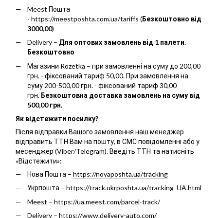
Meest Пошта
-
https://meestposhta.com.ua/tariffs
(
Безкоштовно від
3000,00
)
Delivery –
Для оптових замовлень від 1 палети.
Безкоштовно
Магазини Rozetka – при замовленні на суму до 200,00
грн. - фіксований тариф 50,00. При замовлення на
суму 200-500,00 грн. - фіксований тариф 30,00
грн.
Безкоштовна доставка замовлень на суму від
500,00 грн.
Як відстежити посилку?
Після відправки Вашого замовлення наш менеджер
відправить ТТН Вам на пошту, в СМС повідомленні або у
месенджер (Viber/Telegram). Введіть ТТН та натисніть
«Відстежити»:
Нова Пошта –
https://novaposhta.ua/tracking
Укрпошта –
https://track.ukrposhta.ua/tracking_UA.html
Meest –
https://ua.meest.com/parcel-track/
Delivery –
https://www.delivery-auto.com/