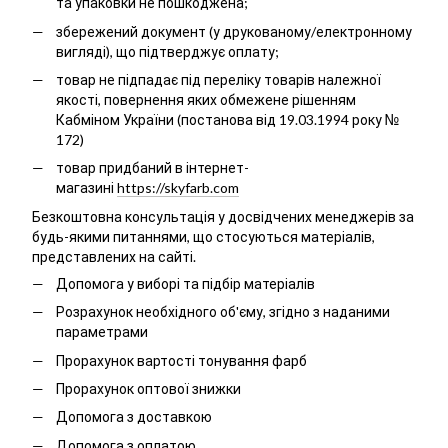
та упаковки не пошкоджена;
збережений документ (у друкованому/електронному
вигляді), що підтверджує оплату;
товар не підпадає під переліку товарів належної
якості, повернення яких обмежене рішенням
Кабміном України (постанова від 19.03.1994 року №
172)
товар придбаний в інтернет-
магазині
https://skyfarb.com
Безкоштовна консультація у досвідчених менеджерів за
будь-якими питаннями, що стосуються матеріалів,
представлених на сайті.
Допомога у виборі та підбір матеріалів
Розрахунок необхідного об'єму, згідно з наданими
параметрами
Прорахунок вартості тонування фарб
Прорахунок оптової знижки
Допомога з доставкою
Допомога з оплатою