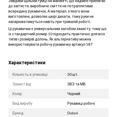
Завдяки щільній гумці на манжеті, що надійно прилягає
до зап'ястя, виробниче сміття не потраплятиме
всередину рукавичок. А матеріал, з якого вони
виготовлені, дозволяє шкірі дихати, тому руки не
запарюватимуться навіть при тривалій роботі.
Ці рукавички є універсальним засобом захисту, тому що
їх стандартний розмір 10 підходить практично для всіх
типів і розмірів долонь. Як альтернативу можна
використовувати робочу рукавичку артикул 587
Характеристики
Кількість в упаковці
30 шт.
Захист від
ЗВЗ та МВ
Колір
Чорний
Вид виробу
Рукавиці робочі
Бренд
Doloni