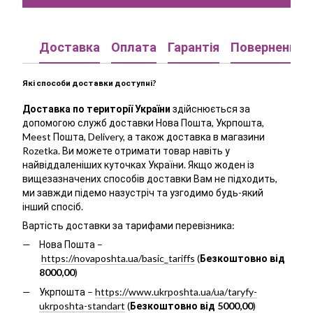
Доставка
Оплата
Гарантія
Повернення
Які способи доставки доступні?
Доставка по території України
здійснюється за
допомогою служб доставки Нова Пошта, Укрпошта,
Meest Пошта, Delivery, а також доставка в магазини
Rozetka. Ви можете отримати товар навіть у
найвіддаленіших куточках України. Якщо жоден із
вищезазначених способів доставки Вам не підходить,
ми завжди підемо назустріч та узгодимо будь-який
інший спосіб.
Вартість доставки за тарифами перевізника:
Нова Пошта –
https://novaposhta.ua/basic_tariffs
(
Безкоштовно від
8000,00
)
Укрпошта –
https://www.ukrposhta.ua/ua/taryfy-
ukrposhta-standart
(
Безкоштовно від 5000,00
)