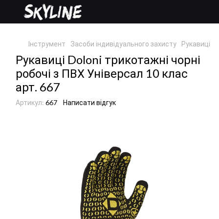
Інструмент
Засоби індивідуального захисту
Рукавиці
Р
Рукавиці Doloni трикотажні чорні
робочі з ПВХ Універсал 10 клас
арт. 667
Артикул:
667
Написати відгук