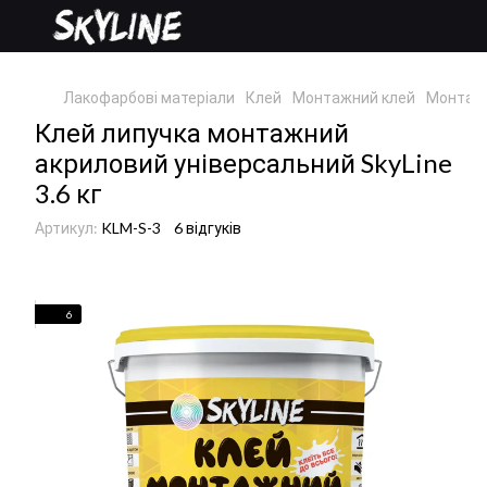
Лакофарбові матеріали
Клей
Монтажний клей
Монтажн
Клей липучка монтажний
акриловий універсальний SkyLine
3.6 кг
Артикул:
KLM-S-3
6 відгуків
6