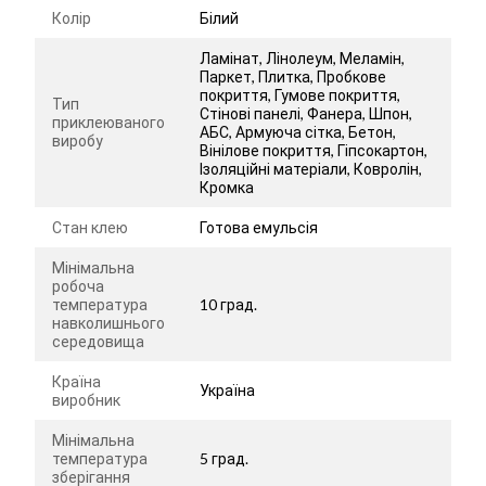
Колір
Білий
Ламінат, Лінолеум, Меламін,
Паркет, Плитка, Пробкове
покриття, Гумове покриття,
Тип
Стінові панелі, Фанера, Шпон,
приклеюваного
АБС, Армуюча сітка, Бетон,
виробу
Вінілове покриття, Гіпсокартон,
Ізоляційні матеріали, Ковролін,
Кромка
Стан клею
Готова емульсія
Мінімальна
робоча
температура
10 град.
навколишнього
середовища
Країна
Україна
виробник
Мінімальна
температура
5 град.
зберігання