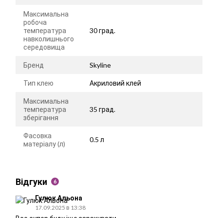
Максимальна
робоча
температура
30 град.
навколишнього
середовища
Бренд
Skyline
Тип клею
Акриловий клей
Максимальна
температура
35 град.
зберігання
Фасовка
0.5 л
матеріалу (л)
Відгуки
6
Гулюк Альона
17.09.2025 в 13:38