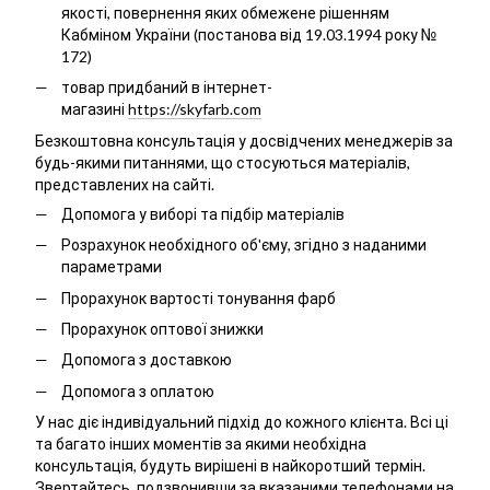
якості, повернення яких обмежене рішенням
Кабміном України (постанова від 19.03.1994 року №
172)
товар придбаний в інтернет-
магазині
https://skyfarb.com
Безкоштовна консультація у досвідчених менеджерів за
будь-якими питаннями, що стосуються матеріалів,
представлених на сайті.
Допомога у виборі та підбір матеріалів
Розрахунок необхідного об'єму, згідно з наданими
параметрами
Прорахунок вартості тонування фарб
Прорахунок оптової знижки
Допомога з доставкою
Допомога з оплатою
У нас діє індивідуальний підхід до кожного клієнта. Всі ці
та багато інших моментів за якими необхідна
консультація, будуть вирішені в найкоротший термін.
Звертайтесь, подзвонивши за вказаними телефонами на