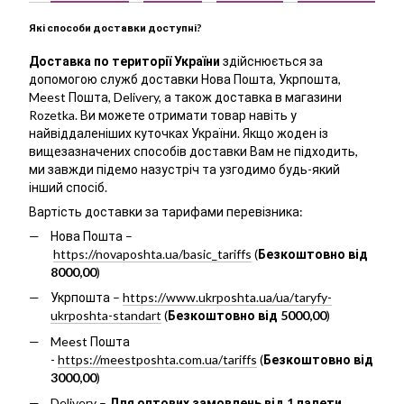
Які способи доставки доступні?
Доставка по території України
здійснюється за
допомогою служб доставки Нова Пошта, Укрпошта,
Meest Пошта, Delivery, а також доставка в магазини
Rozetka. Ви можете отримати товар навіть у
найвіддаленіших куточках України. Якщо жоден із
вищезазначених способів доставки Вам не підходить,
ми завжди підемо назустріч та узгодимо будь-який
інший спосіб.
Вартість доставки за тарифами перевізника:
Нова Пошта –
https://novaposhta.ua/basic_tariffs
(
Безкоштовно від
8000,00
)
Укрпошта –
https://www.ukrposhta.ua/ua/taryfy-
ukrposhta-standart
(
Безкоштовно від 5000,00
)
Meest Пошта
-
https://meestposhta.com.ua/tariffs
(
Безкоштовно від
3000,00
)
Delivery –
Для оптових замовлень від 1 палети.