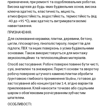
призначення, при ремонті та оздоблювальних роботах.
Висока адгезія до будь-яких будівельних основ, висока
клеюча здатність, еластичність, міцність,
атмосферостійкість, водостійкість, термостійкість (від
-40 до +95 °С), має здатність витримувати великі
навантаження.
ПРИЗНАЧЕННЯ:
Для склеювання кераміки, плитки, деревини, бетону,
цегли, гіпсокартону, пінополістиролу, покриттів для
підлоги, ПВХ та інших поверхонь з усіма будівельними
основами. Також використовується для монтажу
звукоізоляційних та теплоізоляційних матеріалів.
Спосіб застосування: Робочі поверхні повинні бути чисті,
сухі, знепилені та знежирені. Пористі основи та зворотну
робочу поверхню штучного каменю/плитки обробити
ґрунтовкою глибокого проникнення Skyline, готовою до
застосування або концентратом 1:4, згідно варіантів
приклеювання. Клей наносити точково або суцільним
шаром з обов'язковим розчісуванням зубчастим
шпателем.
ОСОБЛИВОСТІ: