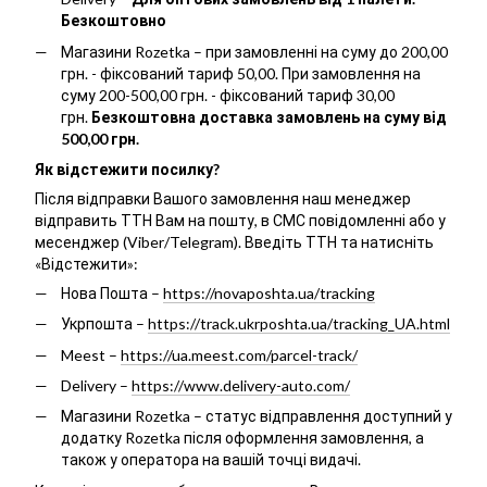
Безкоштовно
Магазини Rozetka – при замовленні на суму до 200,00
грн. - фіксований тариф 50,00. При замовлення на
суму 200-500,00 грн. - фіксований тариф 30,00
грн.
Безкоштовна доставка замовлень на суму від
500,00 грн.
Як відстежити посилку?
Після відправки Вашого замовлення наш менеджер
відправить ТТН Вам на пошту, в СМС повідомленні або у
месенджер (Viber/Telegram). Введіть ТТН та натисніть
«Відстежити»:
Нова Пошта –
https://novaposhta.ua/tracking
Укрпошта –
https://track.ukrposhta.ua/tracking_UA.html
Meest –
https://ua.meest.com/parcel-track/
Delivery –
https://www.delivery-auto.com/
Магазини Rozetka – статус відправлення доступний у
додатку Rozetka після оформлення замовлення, а
також у оператора на вашій точці видачі.