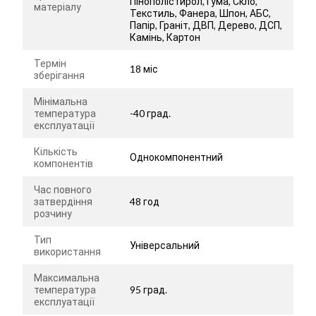
Пінополістирол, Гума, Скло,
матеріалу
Текстиль, Фанера, Шпон, АБС,
Папір, Граніт, ДВП, Дерево, ДСП,
Камінь, Картон
Термін
18 міс
зберігання
Мінімальна
температура
-40 град.
експлуатації
Кількість
Однокомпонентний
компонентів
Час повного
затвердіння
48 год
розчину
Тип
Універсальний
використання
Максимальна
температура
95 град.
експлуатації