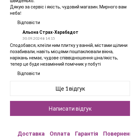
швиденько.
Дякую за сервіс і якість, чудовий магазин. Мирного вам
неба!
Відповісти
Альона Страх-Харабадот
30.09.2024 в 14:15
Сподобався, клеїли ним плитку у ванній, містами щілини
позабивали, навіть місцями пошпаклювали вікна,
нарікань немає, чудове співвідношення ціна/якість,
тепер це буде незамінний помічник у побуті
Відповісти
Ще 1 відгук
Написати відгук
Доставка
Оплата
Гарантія
Повернення