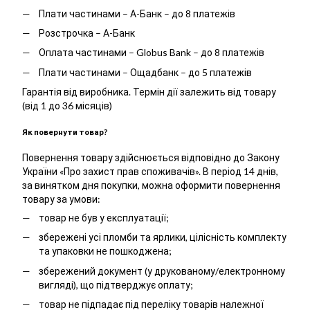
Плати частинами – А-Банк – до 8 платежів
Розстрочка – А-Банк
Оплата частинами – Globus Bank – до 8 платежів
Плати частинами – Ощадбанк – до 5 платежів
Гарантія від виробника. Термін дії залежить від товару
(від 1 до 36 місяців)
Як повернути товар?
Повернення товару здійснюється відповідно до Закону
України «Про захист прав споживачів». В період 14 днів,
за винятком дня покупки, можна оформити повернення
товару за умови:
товар не був у експлуатації;
збережені усі пломби та ярлики, цілісність комплекту
та упаковки не пошкоджена;
збережений документ (у друкованому/електронному
вигляді), що підтверджує оплату;
товар не підпадає під переліку товарів належної